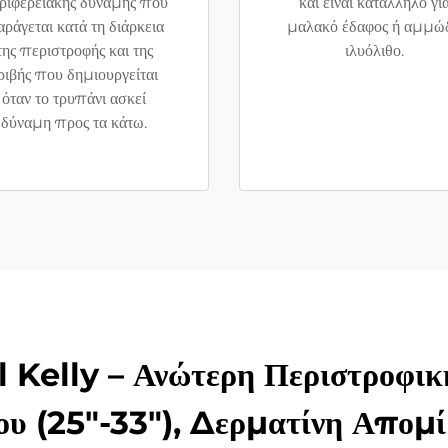
ριφερειακής δύναμης που
και είναι κατάλληλο γι
ράγεται κατά τη διάρκεια
μαλακό έδαφος ή αμμώ
της περιστροφής και της
ιλυόλιθο.
ριβής που δημιουργείται
όταν το τρυπάνι ασκεί
δύναμη προς τα κάτω.
 Kelly – Ανώτερη Περιστροφικ
ου (25"-33"), Δερματίνη Απομ