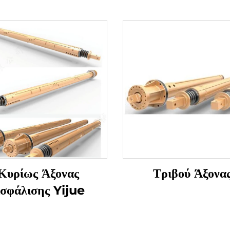
Κυρίως Άξονας
Τριβού Άξονα
σφάλισης Yijue