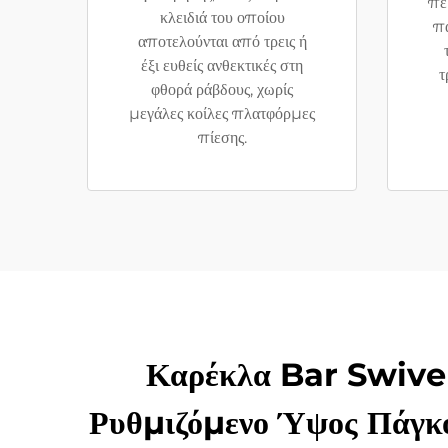
πε
κλειδιά του οποίου
πα
αποτελούνται από τρεις ή
έξι ευθείς ανθεκτικές στη
τ
φθορά ράβδους, χωρίς
μεγάλες κοίλες πλατφόρμες
πίεσης.
Καρέκλα Bar Swivel
Ρυθμιζόμενο Ύψος Πάγκ