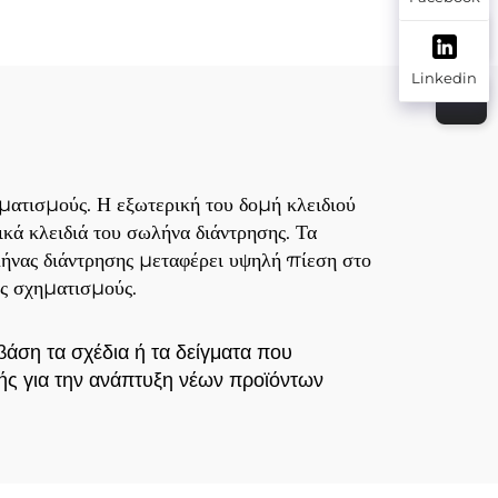
BA10 BA50-26,5
BA70-38 BA90-35
Linkedin
BA55-22 BA90-42 για
χειρούργηση κυλίνδρου
ματισμούς. Η εξωτερική του δομή κλειδιού
κά κλειδιά του σωλήνα διάντρησης. Τα
λήνας διάντρησης μεταφέρει υψηλή πίεση στο
υς σχηματισμούς.
άση τα σχέδια ή τα δείγματα που
ής για την ανάπτυξη νέων προϊόντων