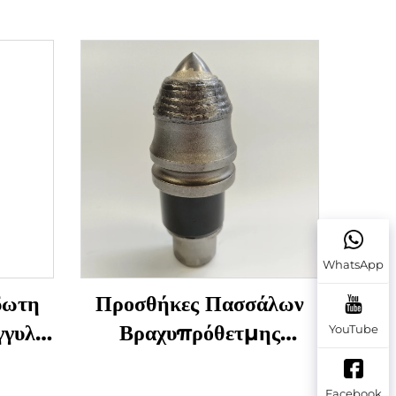
WhatsApp
δωτη
Προσθήκες Πασσάλων
γυλές
Βραχυπρόθετμης
YouTube
ματα
Διάτρησης Πέλματα
ών
Πέτρας Κράμα
Facebook