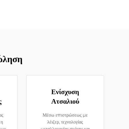
ώληση
Ενίσχυση
ς
Ατσαλιού
ας
Μέσω επιστρώσεως με
 η
λέιζερ, τεχνολογίας
των
μεταλλουργίας σκόνης και