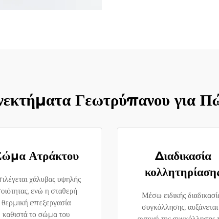
νεκτήματα Γεωτρύπανου για Π
Σώμα Ατράκτου
Διαδικασία
κολλητηρίαση
ιλέγεται χάλυβας υψηλής
οιότητας, ενώ η σταθερή
Μέσω ειδικής διαδικασί
θερμική επεξεργασία
συγκόλλησης, αυξάνεται
καθιστά το σώμα του
αντοχή της συγκόλλησης 