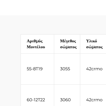
B47K22H για Μηχανή
Ερ
Εξορύξεων Φράγματος
Αριθμός
Μέγεθος
Υλικό
Μοντέλου
σώματος
σώματος
55-8T19
3055
42crmo
60-12T22
3060
42crmo