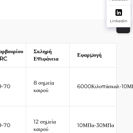
Με
Βολφραμίου-Κοβαλτίου
ησης
42 CrMo KRT
Linkedin
Υπερχονδρικά Σωματίδια
Κράματος
αρβουρίου
Σκληρή
Εφαρμογή
RC
Επιφάνεια
8 σημεία
9-70
6000Κιλοπάσκαλ-10Μ
καιρού
12 σημεία
9-70
10ΜΠα-30ΜΠα
καιρού