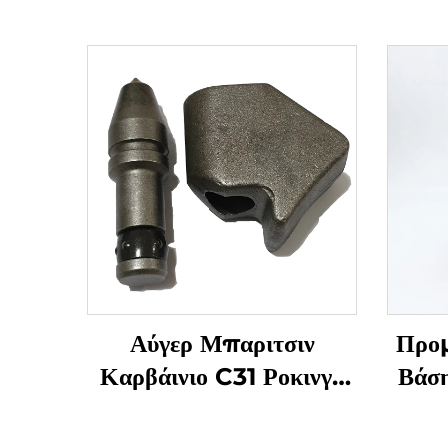
Αύγερ Μπαριτσιν
Προμ
Καρβάινιο C31 Ροκινγκ
Βάση
Κοπτικό Σφαιρικό
Μ
Οδόντιο C31HD
Πολλ