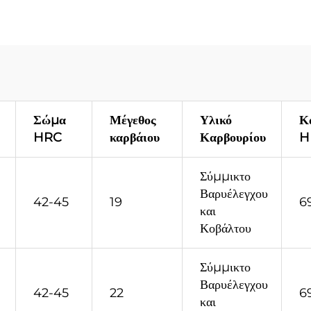
γαλεία Εξαγωγής
Μηχανημάτων 
Λειτουργία Διάτρ
Σώμα
Μέγεθος
Υλικό
Κ
HRC
καρβάιου
Καρβουρίου
H
Σύμμικτο
Βαρυέλεγχου
42-45
19
6
και
Κοβάλτου
Σύμμικτο
Βαρυέλεγχου
42-45
22
6
και