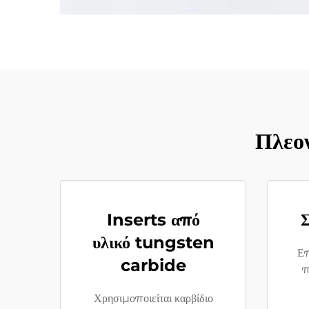
Πλεο
Inserts από
υλικό tungsten
Επ
carbide
π
Χρησιμοποιείται καρβίδιο