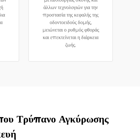
χή
άλλων τεχνολογιών για την
δια
προστασία της κεφαλής της
να
οδοντοειδούς δομής,
μειώνεται ο ρυθμός φθοράς
και επεκτείνεται η διάρκεια
ζωής.
ύπου Τρύπανο Αγκύρωσης
κευή