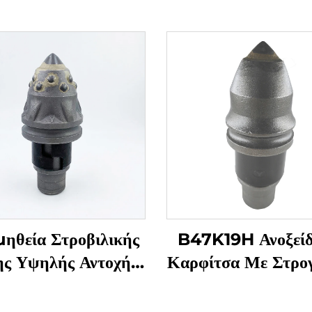
ηθεία Στροβιλικής
B47K19H Ανοξεί
ς Υψηλής Αντοχής
Καρφίτσα Με Στρογ
πουλετ Οδόντες
Οπές Για Εξαρτή
απλές Συναρτήσεις
Κατασκευαστικ