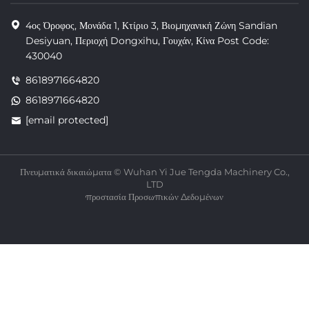
4ος Όροφος, Μονάδα 1, Κτίριο 3, Βιομηχανική Ζώνη Sandian
Desiyuan, Περιοχή Dongxihu, Γουχάν, Κίνα Post Code:
430040
8618971664820
8618971664820
[email protected]
Πνευματικά δικαιώματα © Wuhan Yi Jue Tengda Machinery Co.,
LTD
προστασία Προσωπικών Δεδομένων