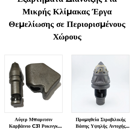
Μικρής Κλίμακας Έργα
Θεμελίωσης σε Περιορισμένους
Χώρους
Αύγερ Μπαριτσιν
Προμηθεία Στροβιλικής
Καρβάινιο C31 Ροκινγκ
Βάσης Υψηλής Αντοχής
Κοπτικό Σφαιρικό Οδόντιο
Μπουλετ Οδόντες