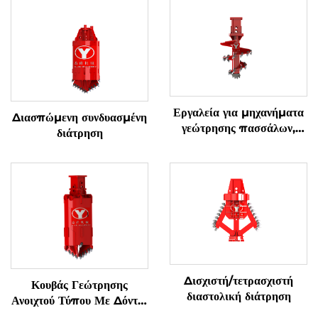
Εργαλεία για μηχανήματα
Διασπώμενη συνδυασμένη
γεώτρησης πασσάλων,
διάτρηση
ατράκτια για σκληρούς
βράχους (βράχος & έδαφος)
Δισχιστή/τετρασχιστή
Κουβάς Γεώτρησης
διαστολική διάτρηση
Ανοιχτού Τύπου Με Δόντια
Για Έδαφος/Πέτρωμα