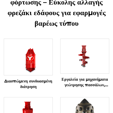
φόρτωσης – Εύκολης αλλαγής
φρεζάκι εδάφους για εφαρμογές
βαρέως τύπου
Εργαλεία για μηχανήματα
Διασπώμενη συνδυασμένη
γεώτρησης πασσάλων,
διάτρηση
ατράκτια για σκληρούς
βράχους (βράχος & έδαφος)