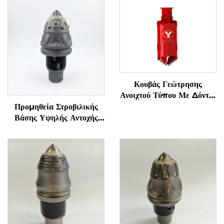
Κουβάς Γεώτρησης
Ανοιχτού Τύπου Με Δόντια
Για Έδαφος/Πέτρωμα
Προμηθεία Στροβιλικής
Βάσης Υψηλής Αντοχής
Μπουλετ Οδόντες
Πολλαπλές Συναρτήσεις
Εργαλεία Εξαγωγής