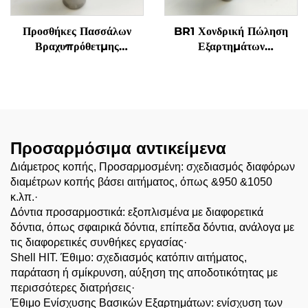
Προσθήκες Πασσάλων
BR1 Χονδρική Πώληση
Βραχυπρόθετμης
Εξαρτημάτων
Διάτρησης Πέλματα
Μηχανημάτων Κατασκευής
Πέτρας Κράμα
Προσθήκες Διάτρησης
Βολφραμίου-Κοβαλτίου 42
Πετρώματος Εξοπλισμός
CrMo KRT Υπερχονδρικά
Διάτρησης Πετρωμάτων
Σωματίδια Κράματος
Τρυπάνι
Προσαρμόσιμα αντικείμενα
Διάμετρος κοπής, Προσαρμοσμένη: σχεδιασμός διαφόρων
διαμέτρων κοπής βάσει αιτήματος, όπως &950 &1050
κ.λπ.·
Δόντια προσαρμοστικά: εξοπλισμένα με διαφορετικά
δόντια, όπως σφαιρικά δόντια, επίπεδα δόντια, ανάλογα με
τις διαφορετικές συνθήκες εργασίας·
Shell HIT. Έθιμο: σχεδιασμός κατόπιν αιτήματος,
παράταση ή σμίκρυνση, αύξηση της αποδοτικότητας με
περισσότερες διατρήσεις·
Έθιμο Ενίσχυσης Βασικών Εξαρτημάτων: ενίσχυση των