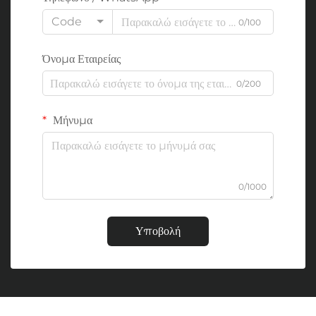
Code
0/100
Όνομα Εταιρείας
0/200
Μήνυμα
0/1000
Υποβολή