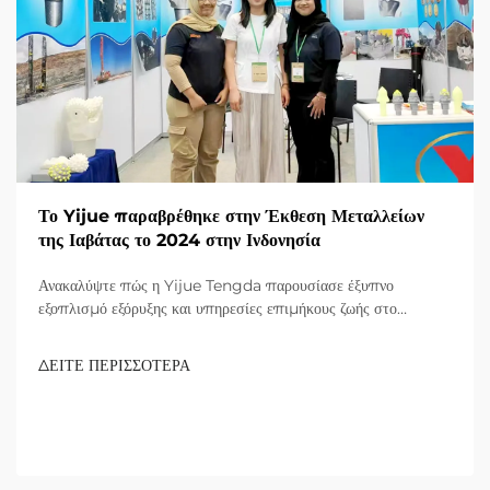
Το Yijue παραβρέθηκε στην Έκθεση Μεταλλείων
της Ιαβάτας το 2024 στην Ινδονησία
Ανακαλύψτε πώς η Yijue Tengda παρουσίασε έξυπνο
εξοπλισμό εξόρυξης και υπηρεσίες επιμήκους ζωής στο
Jakarta 2024, ανταποκρινόμενη στο ακραίο κλίμα της
Ινδονησίας και στην αποδοτικότητα μικρών ορυχείων. Μάθετε
ΔΕΙΤΕ ΠΕΡΙΣΣΟΤΕΡΑ
περισσότερα τώρα.