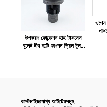
ওপেন 
পাথর
উপকরণ ফোন্ডেশন হাই টাফনেস
বুলেট টীথ মাল্টি ফাংশন ড্রিল টুলস
হোয়োলসেল রোটারি পাইল
কাস্টমাইজযোগ্য আইটেমসমূহ