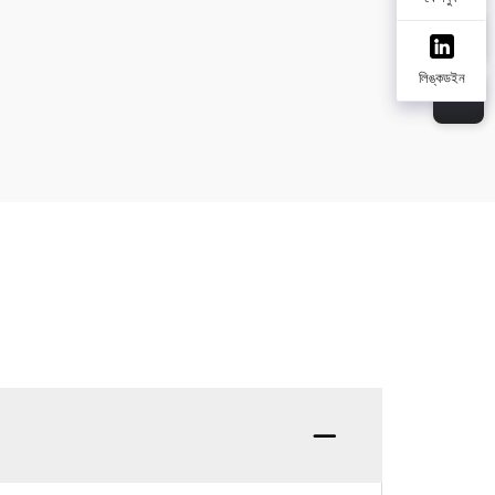
লিঙ্কডইন