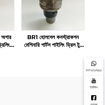
ক অগার
BR1 হোলসেল কনস্ট্রাকশন
রিলিং
মেশিনারি পার্টস পাইলিং ড্রিল টুথ
রক ড্রিলিং একুইপমেন্ট ড্রিল বিট
WhatsApp
ইউটিউব
ফেসবুক