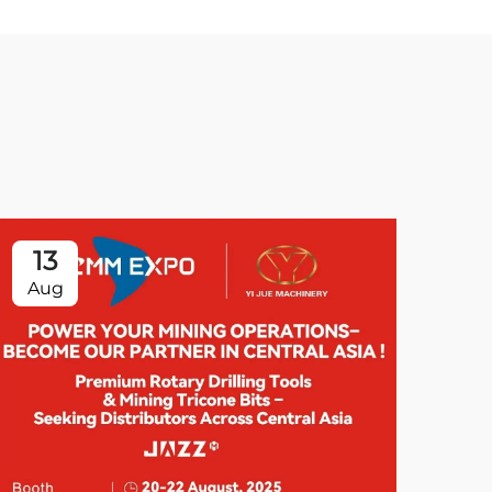
13
2
Aug
Oc