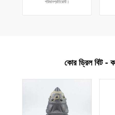
পরিধানপ্রতিরোধী।
কোর ড্রিল বিট - কং