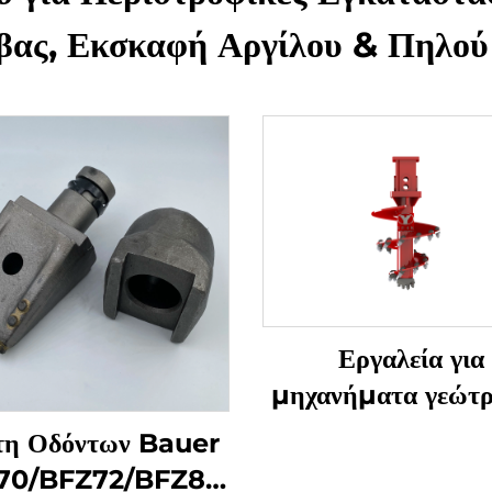
βας, Εκσκαφή Αργίλου & Πηλο
Εργαλεία για
μηχανήματα γεώτ
πασσάλων, ατράκτι
τη Οδόντων Bauer
σκληρούς βράχο
70/BFZ72/BFZ80