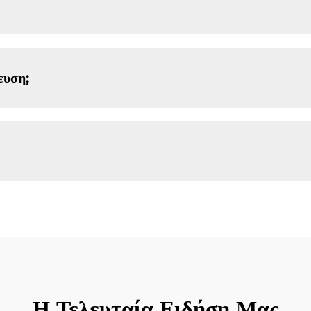
ευση;
Η Τελευταία Ειδήση Μας