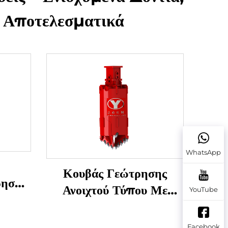
ύ Αποτελεσματικά
WhatsApp
Κουβάς Γεώτρησης
ρησης
Ανοιχτού Τύπου Με
YouTube
α για
Δόντια Για Έδαφος/
υς
Πέτρωμα
Facebook