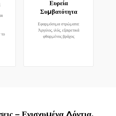
ή
Ευρεία
Συμβατότητα
αι
Εφαρμόσιμα στρώματα:
Άργιλος, ιλύς, εξαιρετικά
 το
φθαρμένος βράχος
εις – Ενισχυμένα Δόντια,