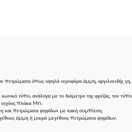
(βράχος & έδαφο
α Τρύπες Γης και
μόρφωσης Γηπεδού
τατιβά Εργαλεία
αγωγής Οδόντων
σε πετρώματα όπως υψηλά νεροφόρα άμμη, αργιλοειδής γη, λ
ι κωνικό τύπο, ανάλογα με το διάμετρο της φρέζας, τον τύπ
ς ισχύος πλάκα Mn.
μη και πετρώματα ψηφίδων με κακή συμπίεση.
μεγέθους άμμη ή μικρά μεγέθους πετρώματα ψηφίδων.