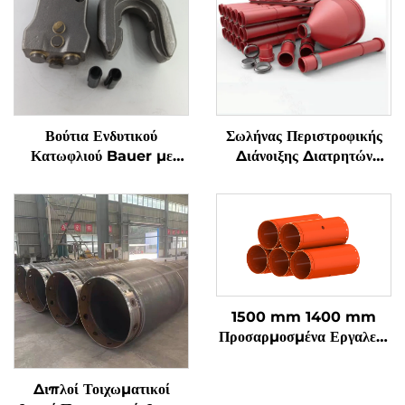
Βούτια Ενδυτικού
Σωλήνας Περιστροφικής
Κατωφλιού Bauer με
Διάνοιξης Διατρητών
Οδόντες WS39 για Υλικά
Σωρών Διπλού
Βάσεων
Τοιχώματος Χαλύβδινος
Φακός
1500 mm 1400 mm
Προσαρμοσμένα Εργαλεία
Περιστροφικής Διάνοιξης
Υψηλής Ανθρακούχου
Διπλοί Τοιχωματικοί
Χάλυβας Σωλήνας Φακού