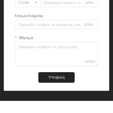
Code
0/100
Όνομα Εταιρείας
0/200
Μήνυμα
0/1000
Υποβολή