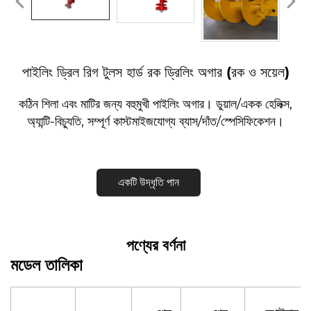
পাইলিং ড্রিল রিগ টুলস হার্ড রক ড্রিলিং অগার (রক ও সয়েল)
কঠিন শিলা এবং মাটির জন্য বহুমুখী পাইলিং অগার। ডুয়াল/একক হেলিক্স,
অ্যান্টি-বিচ্যুতি, সম্পূর্ণ কাস্টমাইজযোগ্য ব্যাস/দাঁত/স্পেসিফিকেশন।
একটি উদ্ধৃতি পান
পণ্যের বর্ণনা
মডেল তালিকা