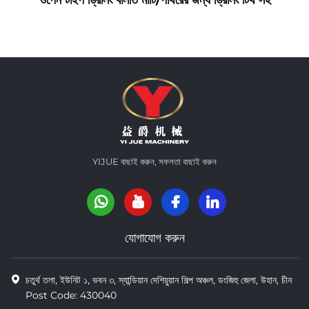
YIJUE বাছাই করুন, সফলতা বাছাই করুন
যোগাযোগ করুন
চতুর্থ তলা, ইউনিট ১, ভবন ৩, স্যান্ডিয়ান দেশিয়ুয়ান শিল্প অঞ্চল, ডংজিহু জেলা, উহান, চীন
Post Code: 430040