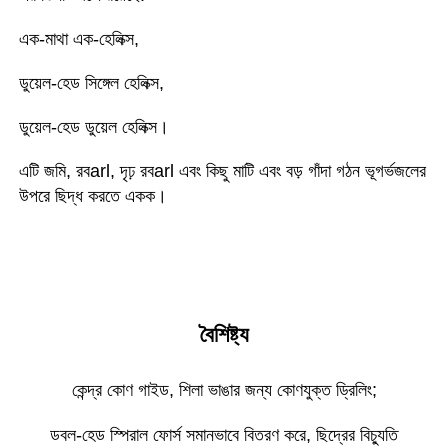
এক-মাথা এক-হেলিক্স, 
ডুয়েল-হেড সিঙ্গেল হেলিক্স, 
ডুয়েল-হেড ডুয়েল হেলিক্স। 
এটি জমি, রবarl, দৃঢ় রবarl এবং কিছু মাটি এবং বড় গাঁদা গঠন ভূগর্ভজলের 
উপরে ছিদ্ধ করতে একক। 
বৈশিষ্ট্য
কেন্দ্র কোণ গাইড, শিলা ভাঙার জন্য কোণযুক্ত ড্রিলিং;
ডবল-হেড স্পিরাল ফোর্স সমানভাবে বিতরণ করে, ছিদ্রের বিচ্যুতি