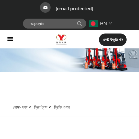
[email protected]
BN
একটি উদ্ধৃতি পান
>
>
হোম>
পণ্য
ড্রিল টুলস
ড্রিলিং ওগার