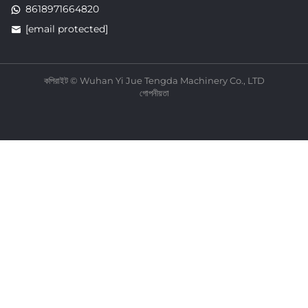
8618971664820
[email protected]
কপিরাইট © Wuhan Yi Jue Tengda Machinery Co., LTD
গোপনীয়তা