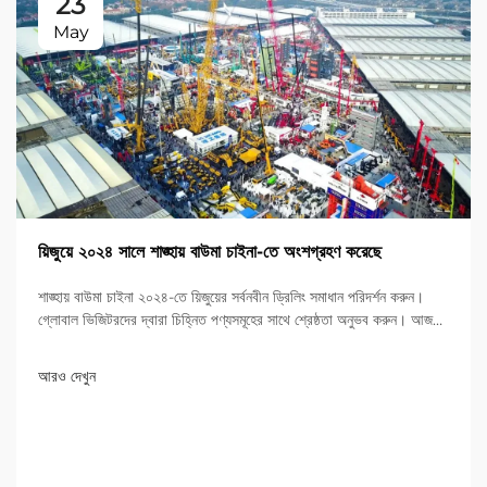
23
May
য়িজুয়ে ২০২৪ সালে শাঙ্হায় বাউমা চাইনা-তে অংশগ্রহণ করেছে
শাঙ্হায় বাউমা চাইনা ২০২৪-তে য়িজুয়ের সর্বনবীন ড্রিলিং সমাধান পরিদর্শন করুন।
গ্লোবাল ভিজিটরদের দ্বারা চিহ্নিত পণ্যসমূহের সাথে শ্রেষ্ঠতা অনুভব করুন। আজই
আরও জানুন!
আরও দেখুন