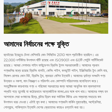
আমাদের নির্বাচনের পক্ষে যুক্তি
হুবেইয়ের ইয়েচুয়ে টেংদা মেশিনারি কোং লিমিটেড 2010 সালে প্রতিষ্ঠিত হয়েছিল। এর
22,000 বর্গমিটার উৎপাদন ঘাঁটি রয়েছে এবং ISO9001 এবং 60টি পেটেন্ট সার্টিফিকেট
রয়েছে। আমরা পেশাদার পাইল ফাউন্ডেশন ড্রিলিং টুলস সরবরাহকারী। আমাদের প্রধান
পণ্যগুলির মধ্যে রয়েছে ড্রিলিং বালতি, কেসিং পাইপ, কনডুইট পাইপ, ইঞ্জিনিয়ারিং টুথ কেলি বার,
সিঙ্গেল রোলার কোন বিট, ড্রিলিং টুথ, ব্যবহৃত মেশিন ইত্যাদি। আমাদের দুর্দান্ত দলগুলি পণ্য
উন্নয়ন ও নকশা, মান নিয়ন্ত্রণ ও পরিদর্শন এবং কোম্পানি পরিচালনায় মনোনিবেশ করে।
সন্তুষ্টিজনক কারখানার পণ্য ও পরিষেবা সরবরাহের জন্য আমরা আধুনিক মান ব্যবস্থাপনা
পদ্ধতি গড়ে তুলেছি যা কঠোরভাবে আন্তর্জাতিক মানদণ্ডের সঙ্গে খাপ খায়। আমাদের লক্ষ্য হল
আপনাকে সেরা গুণমানের ছিদ্র, ঘন্টায় ড্রিল করা সর্বাধিক মিটার এবং সম্ভাব্য সবচেয়ে কম
উৎপাদন খরচ দেওয়া। এটাই মূল কথা। আমাদের পণ্যগুলি মার্কিন যুক্তরাষ্ট্র, অস্ট্রেলিয়া,
পোল্যান্ড, পাকিস্তান ইত্যাদি দেশের ক্রেতাদের কাছেও রপ্তানি করা হয়।