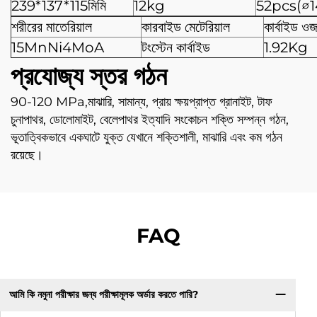
239*137*115মিমি
12kg
52pcs(∅
শরীরের মাতেরিয়াল
কারবাইড মেটেরিয়াল
কার্বাইড ও
15MnNi4MoA
টংস্টেন কার্বাইড
1.92Kg
প্রযোজ্য স্তর গঠন
90-120 MPa,মাঝারি, সামান্য, প্রায় ক্ষয়প্রাপ্ত গ্রানাইট, টাফ
চুনাপাথর, ডোলোমাইট, বেলেপাথর ইত্যাদি সংকোচন শক্তি সম্পন্ন গঠন,
ভূতাত্বিকভাবে একঘাটে যুক্ত যেখানে শক্তিশালী, মাঝারি এবং কম গঠন
রয়েছে।
FAQ
আমি কি নমুনা পরীক্ষার জন্য পরীক্ষামূলক অর্ডার করতে পারি?