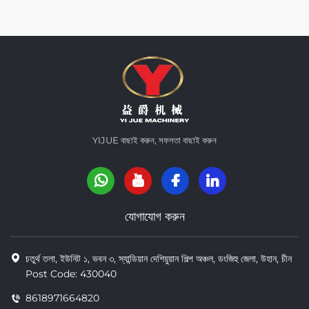
YIJUE বাছাই করুন, সফলতা বাছাই করুন
যোগাযোগ করুন
চতুর্থ তলা, ইউনিট ১, ভবন ৩, স্যান্ডিয়ান দেশিয়ুয়ান শিল্প অঞ্চল, ডংজিহু জেলা, উহান, চীন
Post Code: 430040
8618971664820