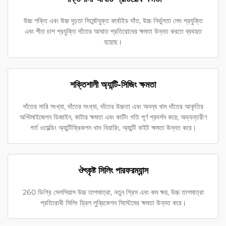
উচ্চ শক্তি এবং উচ্চ দৃঢ়তা সিমেন্টযুক্ত কার্বাইড দাঁত, উচ্চ নির্ভুলতা লেদ প্রযুক্তি
এবং শীত চাপ প্রযুক্তি দাঁতের আঘাত প্রতিরোধের ক্ষমতা উন্নত করতে ব্যবহৃত
হয়েছে।
শক্তিশালী অ্যান্টি-সিজিং ক্ষমতা
দাঁতের সারি সংখ্যা, দাঁতের সংখ্যা, দাঁতের উচ্চতা এবং অনন্য খাদ দাঁতের আকৃতির
অপ্টিমাইজেশন ডিজাইন, কাটার ক্ষমতা এবং কাটিং গতি পূর্ণ প্রদর্শন করে; অভ্যন্তরীণ
গর্ত ওয়েল্ডিং অ্যান্টিফ্রিকশন খাদ বিয়ারিং, অ্যান্টি বাইট ক্ষমতা উন্নত করে।
ঔৎকৃষ্ট সিলিং পারফরম্যান্স
260 ডিগ্রি সেলসিয়াস উচ্চ তাপমাত্রা, নতুন গ্রিস এবং কম ক্ষয়, উচ্চ তাপমাত্রা
প্রতিরোধী সিলিং ড্রিল লুব্রিকেশন সিস্টেমের ক্ষমতা উন্নত করে।