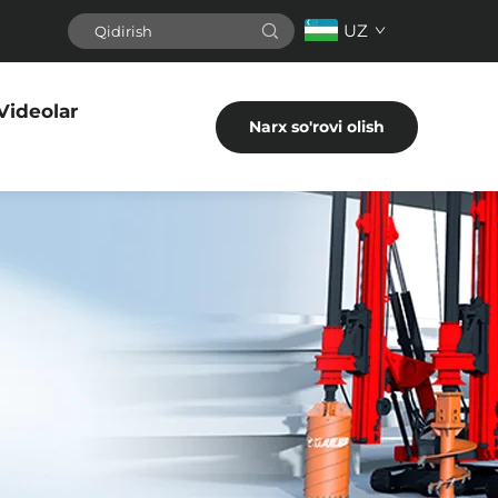
UZ
Videolar
Narx so'rovi olish