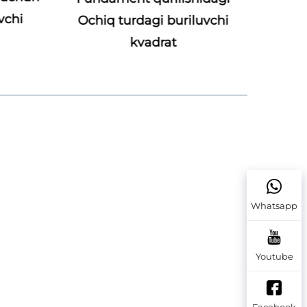
vchi
Ochiq turdagi buriluvchi
rigsiz
kvadrat
Whatsapp
Youtube
Facebook