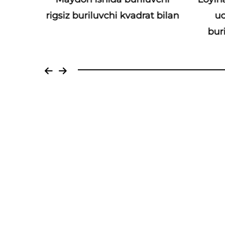
vchi
uc
rigsiz buriluvchi kvadrat bilan
bur