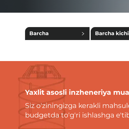
Barcha
Barcha kich
kategoriyalar
kategoriyala
Yaxlit asosli inzheneriya 
Siz o'ziningizga kerakli mahsul
budgetda to'g'ri ishlashga e'