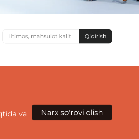
Qidirish
Narx so'rovi olish
qtida va