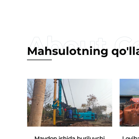
Mahsulotning qo'lla
dagi
Loyiha
Maydon ishida buriluvchi