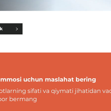
ik
r
muammosi uchun maslahat bering
otlarning sifati va qiymati jihatidan va
tibor bermang