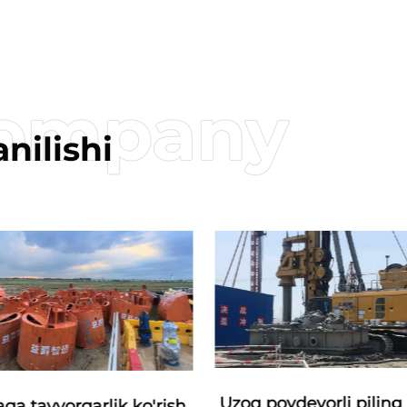
nilishi
Uzoq poydevorli pilin
ga tayyorgarlik ko'rish