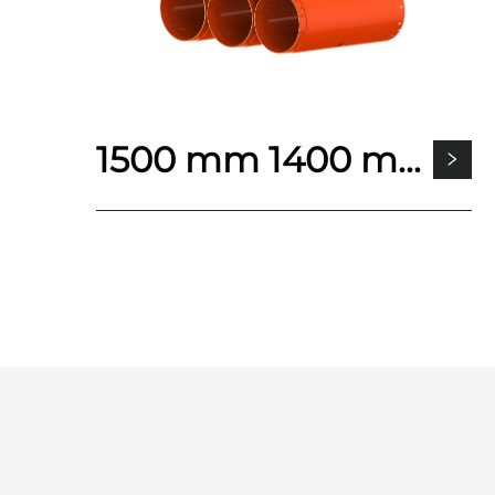
1500 mm 1400 mm Maxsus yasalgan yuqori uglerodli po'lat aylanuvchi burilish rigsiz quduq quvurlari uchun vositalar