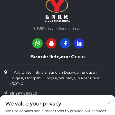
YIJUE'yi Seçin, Başarıyı Seçin
Bizimle İletişime Geçin
4. Kat, Ünite 1, Bina 3, Sandian Desiyuan Endüstri
Bölgesi, Dongxihu Bölgesi, Wuhan, Çin Post Code:
430040
8618971664820
8618971664820
We value your privacy
We use cookies and similar tools to provide our services.
[email protected]