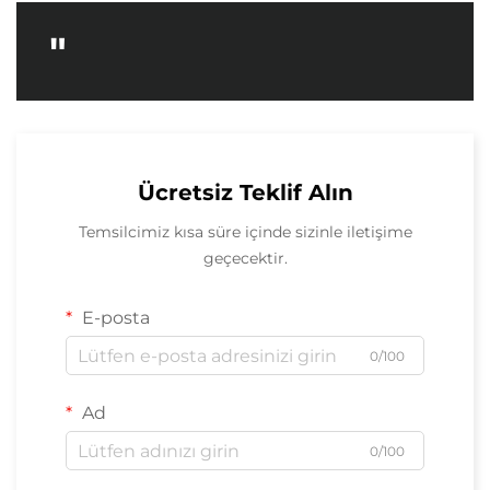
"
Ücretsiz Teklif Alın
Temsilcimiz kısa süre içinde sizinle iletişime
geçecektir.
E-posta
0/100
Ad
0/100