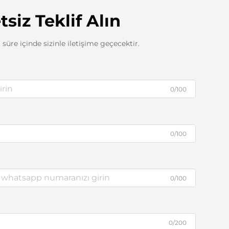
tsiz Teklif Alın
 süre içinde sizinle iletişime geçecektir.
0/100
0/100
0/100
0/200