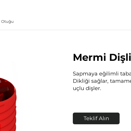
r Otuğu
Mermi Dişli
Sapmaya eğilimli taba
Dikliği sağlar, tamamen
uçlu dişler.
Teklif Alın