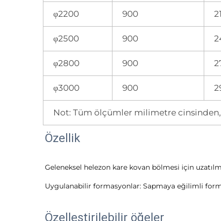
φ2200
900
2
φ2500
900
2
φ2800
900
2
φ3000
900
2
Not: Tüm ölçümler milimetre cinsinden, 
Özellik
Geleneksel helezon kare kovan bölmesi için uzatılm
Uygulanabilir formasyonlar: Sapmaya eğilimli forma
Özelleştirilebilir öğeler 