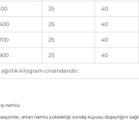
100
25
40
400
25
40
700
25
40
900
25
40
ağırlık kilogram cinsindendir.
ış namlu; 
syonlar, artan namlu yüksekliği sondaj kuyusu düşeyliğini sağl