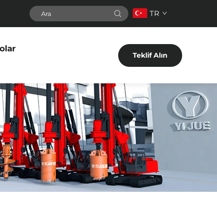
TR
olar
Teklif Alın