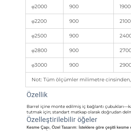
φ2000
900
1900
φ2200
900
2100
φ2500
900
240
φ2800
900
270
φ3000
900
290
Not: Tüm ölçümler milimetre cinsinden, 
Özellik
Barrel içine monte edilmiş iç bağlantı çubukları—kald
tutmak için; standart matkap olarak doğrudan del
Özelleştirilebilir öğeler 
Kesme Çapı, Özel Tasarım: İsteklere göre çeşitli kesme ç