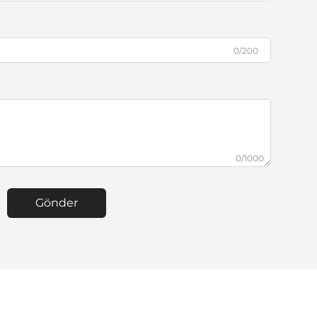
0/200
0/1000
Gönder