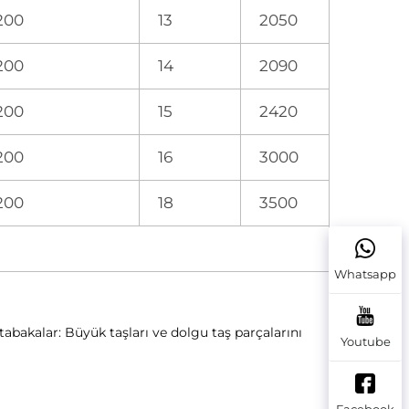
200
13
2050
200
14
2090
200
15
2420
200
16
3000
200
18
3500
Whatsapp
tabakalar: Büyük taşları ve dolgu taş parçalarını 
Youtube
Facebook