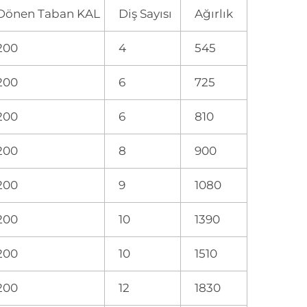
Dönen Taban KAL
Diş Sayısı
Ağırlık
200
4
545
200
6
725
200
6
810
200
8
900
200
9
1080
200
10
1390
200
10
1510
200
12
1830