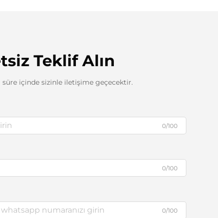
tsiz Teklif Alın
 süre içinde sizinle iletişime geçecektir.
0/100
0/100
0/100