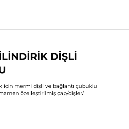
LİNDİRİK DİŞLİ
U
 için mermi dişli ve bağlantı çubuklu
mamen özelleştirilmiş çap/dişler/