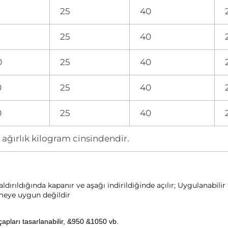
25
40
25
40
0
25
40
0
25
40
0
25
40
ağırlık kilogram cinsindendir.
ırıldığında kapanır ve aşağı indirildiğinde açılır; Uygulanabilir 
meye uygun değildir 
apları tasarlanabilir, &950 &1050 vb. 