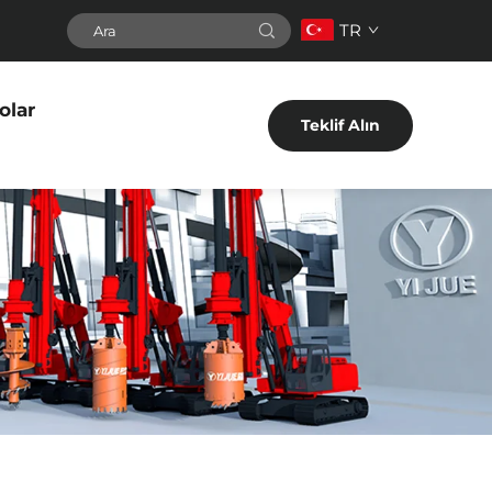
TR
olar
Teklif Alın