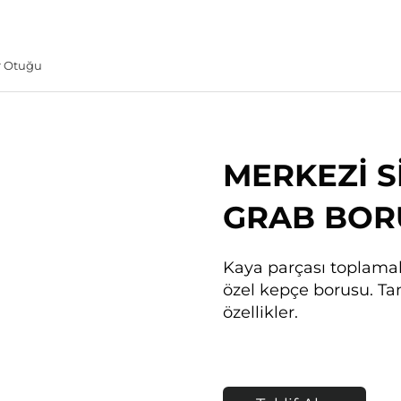
r Otuğu
MERKEZİ Sİ
GRAB BOR
Kaya parçası toplamak
özel kepçe borusu. Ta
özellikler.