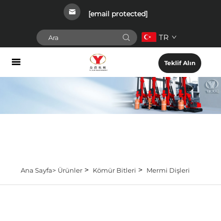
[email protected]
TR
Teklif Alın
>
>
Ana Sayfa>
Ürünler
Kömür Bitleri
Mermi Dişleri