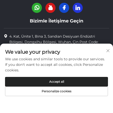
Bizimle İletişime Geçin
4. Kat, Ünite 1, Bina 3, Sandian Desiyuan Endüstri
Bölgesi, Dongxihu Bölgesi, Wuhan, Çin Post Code:
430040
We value your privacy
8618971664820
We use cookies and similar tools to provide our services.
If you don't want to accept all cookies, click Personalize
8618971664820
cookies.
[email protected]
Accept all
Personalize cookies
Telif Hakkı © Wuhan Yi Jue Tengda Machinery Co., LTD
gizlilik