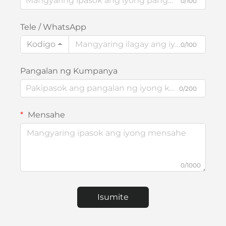
0/100
Tele / WhatsApp
Kodigo
0/100
Pangalan ng Kumpanya
0/200
Mensahe
0/1000
Isumite