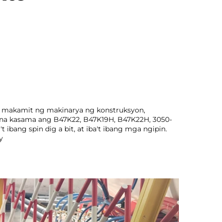
a makamit ng makinarya ng konstruksyon, 
o na kasama ang B47K22, B47K19H, B47K22H, 3050-
 ibang spin dig a bit, at iba't ibang mga ngipin. 
y 