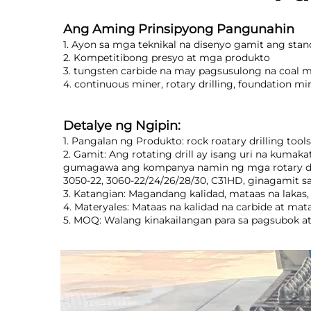
Ang Aming Prinsipyong Pangunahin 
1. Ayon sa mga teknikal na disenyo gamit ang sta
2. Kompetitibong presyo at mga produkto 
3. tungsten carbide na may pagsusulong na coal min
4. continuous miner, rotary drilling, foundation mi
Detalye ng Ngipin: 
1. Pangalan ng Produkto: rock roatary drilling tools, 
2. Gamit: Ang rotating drill ay isang uri na kum
gumagawa ang kompanya namin ng mga rotary diggi
3050-22, 3060-22/24/26/28/30, C31HD, ginagamit sa la
3. Katangian: Magandang kalidad, mataas na lakas
4. Materyales: Mataas na kalidad na carbide at mata
5. MOQ: Walang kinakailangan para sa pagsubok at 