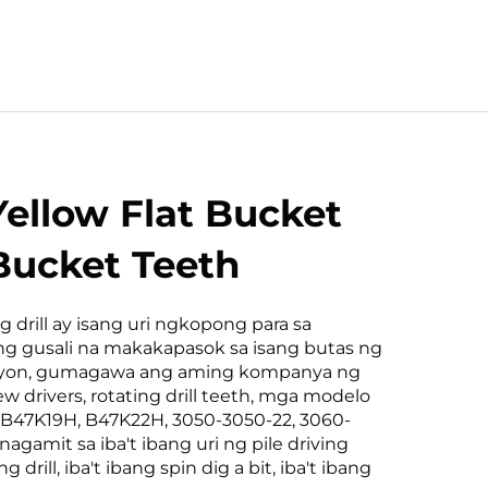
Yellow Flat Bucket
Bucket Teeth
ng drill ay isang uri ngkopong para sa
g gusali na makakapasok sa isang butas ng
syon, gumagawa ang aming kompanya ng
ew drivers, rotating drill teeth, mga modelo
 B47K19H, B47K22H, 3050-3050-22, 3060-
nagamit sa iba't ibang uri ng pile driving
drill, iba't ibang spin dig a bit, iba't ibang