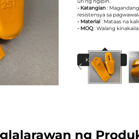
uri ng ngipin.
- Katangian
: Magandang 
resistensya sa pagwawa
- Material
: Mataas na kal
- MOQ
: Walang kinakai
Kumuha ng
Quote
glalarawan ng Produ