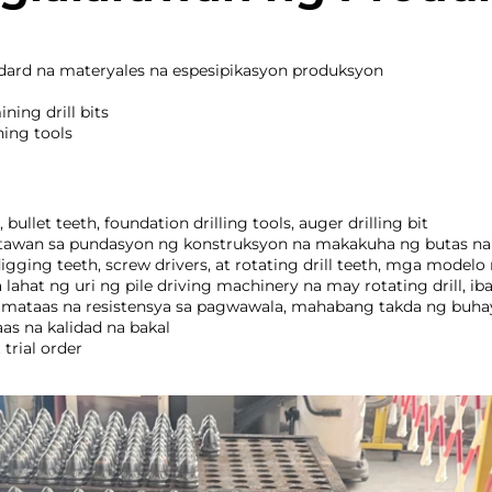
ndard na materyales na espesipikasyon produksyon 
ing drill bits 
ning tools 
bullet teeth, foundation drilling tools, auger drilling bit 
akatawan sa pundasyon ng konstruksyon na makakuha ng butas n
ng teeth, screw drivers, at rotating drill teeth, mga model
hat ng uri ng pile driving machinery na may rotating drill, iba't
, mataas na resistensya sa pagwawala, mahabang takda ng buha
as na kalidad na bakal 
trial order 