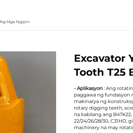
 Ng Mga Ngipin
Excavator 
Tooth T25 
- Aplikasyon
: Ang rotati
paggawa ng fundasyon n
makinarya ng konstruk
rotary digging teeth, scr
na kabilang ang B47K22,
22/24/26/28/30, C31HD, gi
machinery na may rotating 