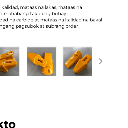
kalidad, mataas na lakas, mataas na
la, mahabang takda ng buhay
idad na carbide at mataas na kalidad na bakal
langang pagsubok at subrang order
kto