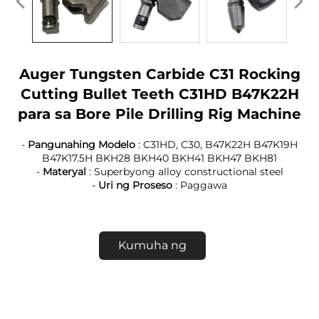
Auger Tungsten Carbide C31 Rocking
Cutting Bullet Teeth C31HD B47K22H
para sa Bore Pile Drilling Rig Machine
-
Pangunahing Modelo
: C31HD, C30, B47K22H B47K19H
B47K17.5H BKH28 BKH40 BKH41 BKH47 BKH81
-
Materyal
: Superbyong alloy constructional steel
-
Uri ng Proseso
: Paggawa
Kumuha ng
Quote