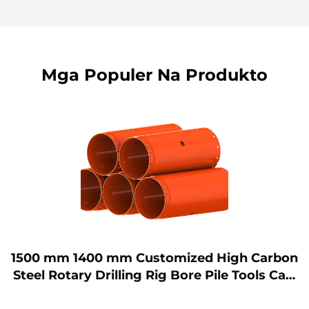
Mga Populer Na Produkto
Bukas na Uri ng Bucket para sa Pagbarena k
asama ang Ngipin sa Pagbarena para sa Lup
a/Bato