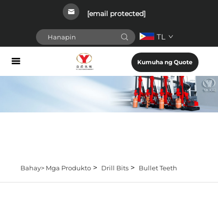
[email protected]
TL
Kumuha ng Quote
>
>
Bahay>
Mga Produkto
Drill Bits
Bullet Teeth