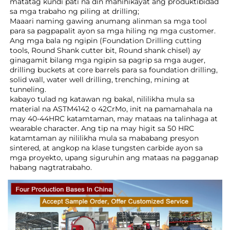
matatag kundi pati na din mahihikayat ang produktibidad 
sa mga trabaho ng piling at drilling; 
Maaari naming gawing anumang alinman sa mga tool 
para sa pagpapalit ayon sa mga hiling ng mga customer. 
Ang mga bala ng ngipin (Foundation Drilling cutting 
tools, Round Shank cutter bit, Round shank chisel) ay 
ginagamit bilang mga ngipin sa pagrip sa mga auger, 
drilling buckets at core barrels para sa foundation drilling, 
solid wall, water well drilling, trenching, mining at 
tunneling. 
kabayo tulad ng katawan ng bakal, nililikha mula sa 
material na ASTM4142 o 42CrMo, init na pamamahala na 
may 40-44HRC katamtaman, may mataas na talinhaga at 
wearable character. Ang tip na may higit sa 50 HRC 
katamtaman ay nililikha mula sa mababang presyon 
sintered, at angkop na klase tungsten carbide ayon sa 
mga proyekto, upang siguruhin ang mataas na pagganap 
habang nagtratrabaho. 