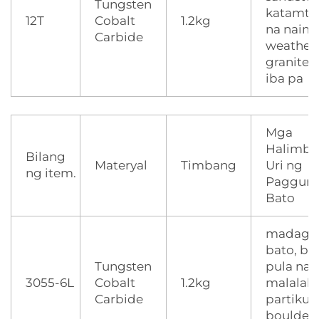
Tungsten
katamt
12T
Cobalt
1.2kg
na naim
Carbide
weather
granite,
iba pa
Mga
Halimba
Bilang
Materyal
Timbang
Uri ng
ng item.
Paggunit
Bato
madagd
bato, ba
Tungsten
pula na 
3055-6L
Cobalt
1.2kg
malalak
Carbide
partikul
boulder,