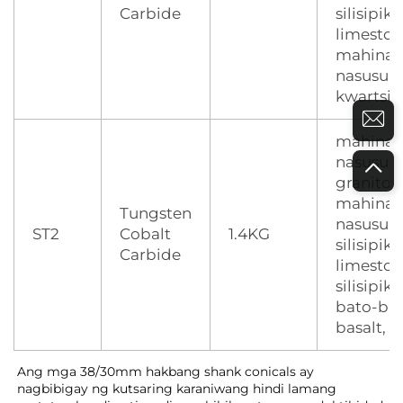
Carbide
silisipi
limeston
mahina
nasusun
kwartsit
mahina
nasusun
granito,
mahina
Tungsten
nasusun
ST2
Cobalt
1.4KG
silisipi
Carbide
limeston
silisipi
bato-bat
basalt, e
Ang mga 38/30mm hakbang shank conicals ay 
nagbibigay ng kutsaring karaniwang hindi lamang 