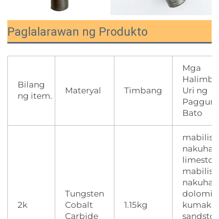
Paglalarawan ng Produkto
Mga
Halimba
Bilang
Materyal
Timbang
Uri ng
ng item.
Paggunit
Bato
mabilis 
nakuha 
limeston
mabilis 
nakuha 
Tungsten
dolomite
2k
Cobalt
1.15kg
kumakal
Carbide
sandston