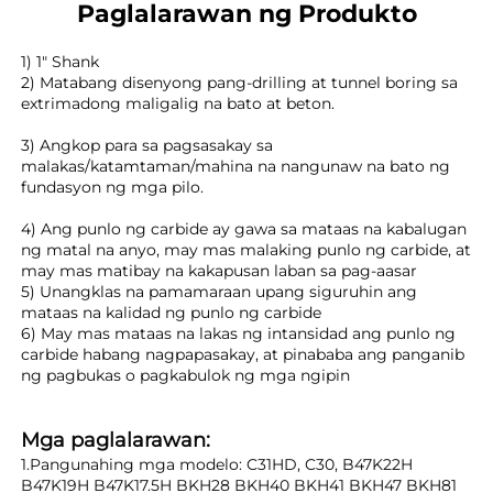
Paglalarawan ng Produkto
1) 1" Shank 
2) Matabang disenyong pang-drilling at tunnel boring sa 
extrimadong maligalig na bato at beton. 
3) Angkop para sa pagsasakay sa 
malakas/katamtaman/mahina na nangunaw na bato ng 
fundasyon ng mga pilo. 
4) Ang punlo ng carbide ay gawa sa mataas na kabalugan 
ng matal na anyo, may mas malaking punlo ng carbide, at 
may mas matibay na kakapusan laban sa pag-aasar 
5) Unangklas na pamamaraan upang siguruhin ang 
mataas na kalidad ng punlo ng carbide 
6) May mas mataas na lakas ng intansidad ang punlo ng 
carbide habang nagpapasakay, at pinababa ang panganib 
ng pagbukas o pagkabulok ng mga ngipin 
Mga paglalarawan: 
1.Pangunahing mga modelo: C31HD, C30, 
B47K22H 
B47K19H B47K17.5H BKH28 BKH40 BKH41 BKH47 BKH81 