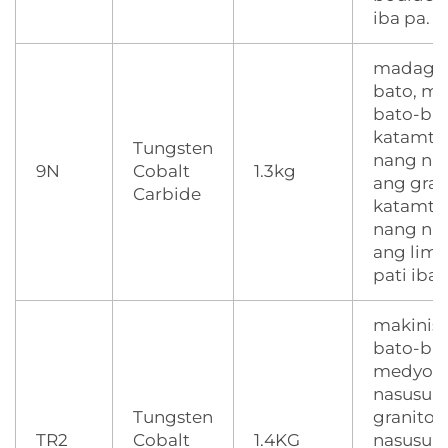
iba pa.
madagd
bato, mal
bato-bat
katamt
Tungsten
nang na
9N
Cobalt
1.3kg
ang gran
Carbide
katamt
nang na
ang lime
pati iba 
makinis 
bato-bat
medyo
nasusun
Tungsten
granito,
TR2
Cobalt
1.4KG
nasusun