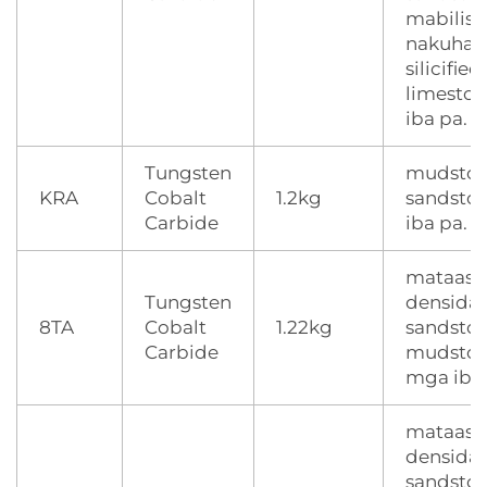
mabilis 
nakuha 
silicified
limeston
iba pa.
Tungsten
mudston
KRA
Cobalt
1.2kg
sandston
Carbide
iba pa.
mataas 
Tungsten
densida
8TA
Cobalt
1.22kg
sandston
Carbide
mudston
mga iba
mataas 
densida
sandston