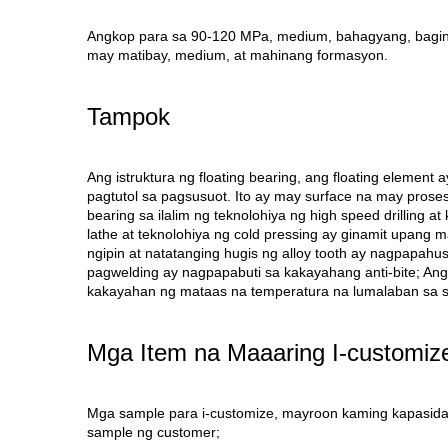
Angkop para sa 90-120 MPa, medium, bahagyang, baging 
may matibay, medium, at mahinang formasyon.
Tampok
Ang istruktura ng floating bearing, ang floating eleme
pagtutol sa pagsusuot. Ito ay may surface na may proses
bearing sa ilalim ng teknolohiya ng high speed drilling 
lathe at teknolohiya ng cold pressing ay ginamit upang 
ngipin at natatanging hugis ng alloy tooth ay nagpapahus
pagwelding ay nagpapabuti sa kakayahang anti-bite; A
kakayahan ng mataas na temperatura na lumalaban sa sely
Mga Item na Maaaring I-customiz
Mga sample para i-customize, mayroon kaming kapasida
sample ng customer;