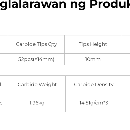
glalarawan ng Produ
Carbide Tips Qty
Tips Height
52pcs(∅14mm)
10mm
l
Carbide Weight
Carbide Density
e
1.96kg
14.51g/cm*3