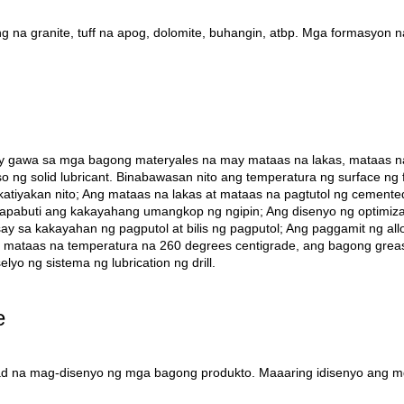
na granite, tuff na apog, dolomite, buhangin, atbp. Mga formasyon n
nt ay gawa sa mga bagong materyales na may mataas na lakas, mataas n
o ng solid lubricant. Binabawasan nito ang temperatura ng surface ng 
at katiyakan nito; Ang mataas na lakas at mataas na pagtutol ng cement
mapabuti ang kakayahang umangkop ng ngipin; Ang disenyo ng optimizati
ay sa kakayahan ng pagputol at bilis ng pagputol; Ang paggamit ng allo
ng mataas na temperatura na 260 degrees centigrade, ang bagong gre
o ng sistema ng lubrication ng drill.
e
d na mag-disenyo ng mga bagong produkto. Maaaring idisenyo ang mg