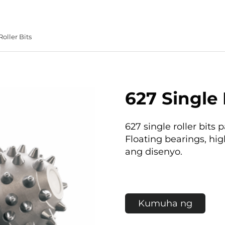
Roller Bits
627 Single 
627 single roller bits
Floating bearings, hi
ang disenyo.
Kumuha ng
Quote