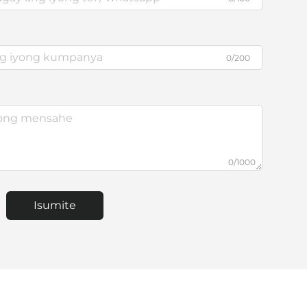
0/200
0/1000
Isumite