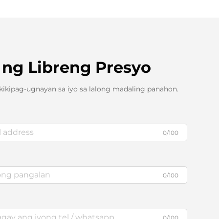
ng Libreng Presyo
ikipag-ugnayan sa iyo sa lalong madaling panahon.
0/100
0/100
0/100