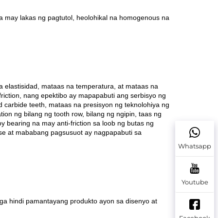
a may lakas ng pagtutol, heolohikal na homogenous na
a elastisidad, mataas na temperatura, at mataas na
friction, nang epektibo ay mapapabuti ang serbisyo ng
ed carbide teeth, mataas na presisyon ng teknolohiya ng
on ng bilang ng tooth row, bilang ng ngipin, taas ng
y bearing na may anti-friction sa loob ng butas ng
ase at mababang pagsusuot ay nagpapabuti sa
Whatsapp
Youtube
a hindi pamantayang produkto ayon sa disenyo at
Facebook