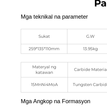
Pa
Mga teknikal na parameter
Sukat
G.W
259*135*110mm
13.95kg
Materyal ng
Carbide Materia
katawan
15MnNi4MoA
Tungsten Carbid
Mga Angkop na Formasyon