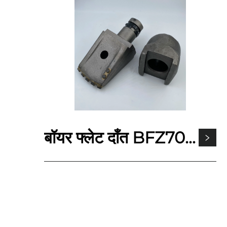
बॉयर फ्लेट दाँत BFZ70 \ BFZ72 \ BFZ80 माटी भूमि ड्रिलिङ्ग बकेट रोटरी ड्रिलिङ्ग ऑगर दाँतहरू भन्दा