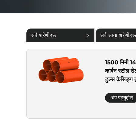
सबै श्रेणीहरू
सबै साना श्रेणीहरू
1500 मिमी 14
कार्बन स्टील र
टुल्स केसिङ्ग ट
थप पढ्नुहोस्