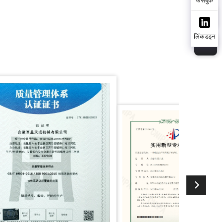
लिंकडइन