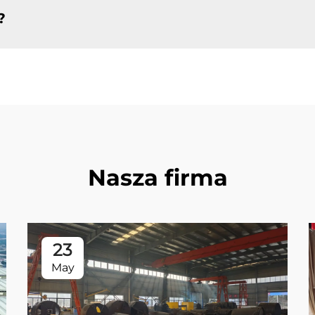
?
Nasza firma
23
May