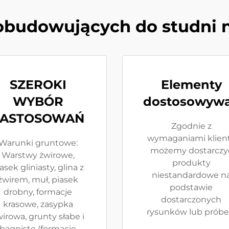
 obudowujących do studni 
SZEROKI
Elementy
WYBÓR
dostosowywa
ZASTOSOWAŃ
Zgodnie z
wymaganiami klien
Warunki gruntowe:
możemy dostarczy
Warstwy żwirowe,
produkty
asek gliniasty, glina z
niestandardowe n
żwirem, muł, piasek
podstawie
drobny, formacje
dostarczonych
krasowe, zasypka
rysunków lub próbe
irowa, grunty słabe i
bagniste (formacje