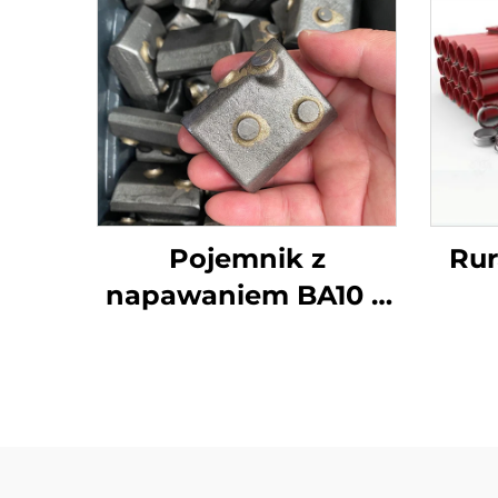
Pojemnik z
Ru
napawaniem BA10 o
dużej wytrzymałości i
intensywności do
dwu
fundamentów, części
ścieralne do oprawy