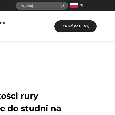
PL
eo
ZAMÓW CENĘ
ości rury
 do studni na