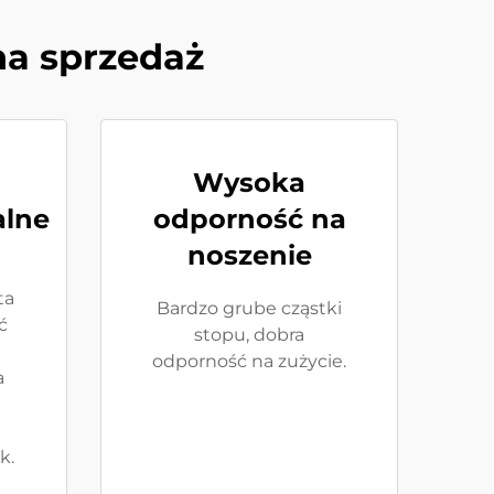
na sprzedaż
Wysoka
lne
odporność na
noszenie
ta
Bardzo grube cząstki
ć
stopu, dobra
odporność na zużycie.
a
k.