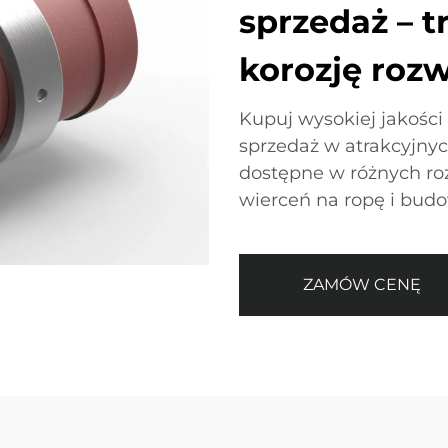
sprzedaż – t
korozję roz
Kupuj wysokiej jakości
sprzedaż w atrakcyjnyc
dostępne w różnych ro
wierceń na ropę i bud
ZAMÓW CENĘ