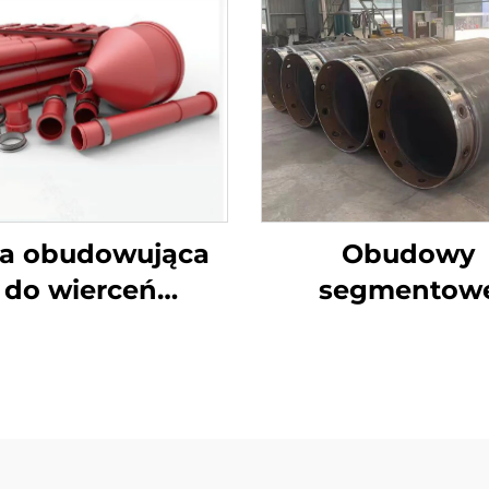
ra obudowująca
Obudowy
do wierceń
segmentow
obrotowych,
dwuścienn
ścienna stalowa
Tymczasow
obudowa do
obudowa do wie
fundamentów
odkładanyc