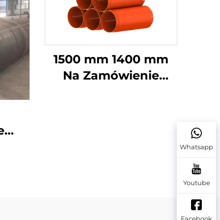
1500 mm 1400 mm
Na Zamówienie
Wysokowydajna
Stalowa Wiertarka
Obrotowa Do Palec
e
Fundamentowych
e
Whatsapp
Rury Oparciowe
a
rceń
Youtube
h
Facebook