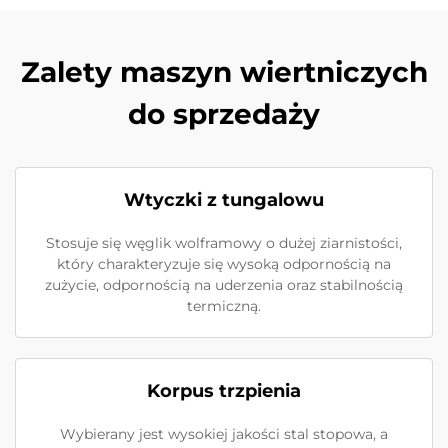
Zalety maszyn wiertniczych
do sprzedaży
Wtyczki z tungalowu
Stosuje się węglik wolframowy o dużej ziarnistości,
który charakteryzuje się wysoką odpornością na
zużycie, odpornością na uderzenia oraz stabilnością
termiczną.
Korpus trzpienia
Wybierany jest wysokiej jakości stal stopowa, a