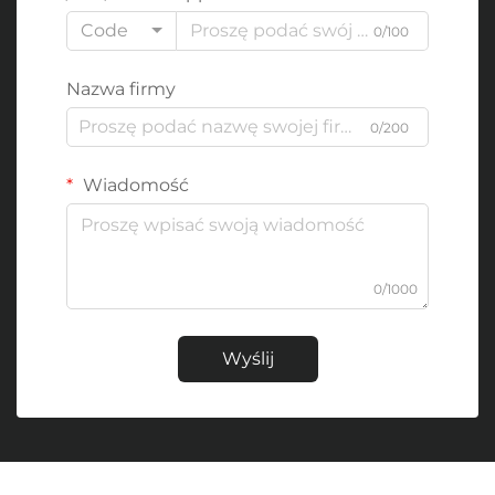
Code
0/100
Nazwa firmy
0/200
Wiadomość
0/1000
Wyślij