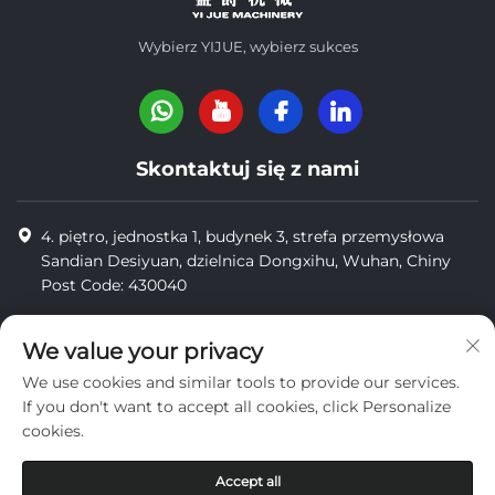
Wybierz YIJUE, wybierz sukces
Skontaktuj się z nami
4. piętro, jednostka 1, budynek 3, strefa przemysłowa
Sandian Desiyuan, dzielnica Dongxihu, Wuhan, Chiny
Post Code: 430040
8618971664820
We value your privacy
8618971664820
We use cookies and similar tools to provide our services.
[email protected]
If you don't want to accept all cookies, click Personalize
cookies.
Prawa autorskie © Wuhan Yi Jue Tengda Machinery Co., LTD
Accept all
prywatność