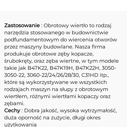
do skał, końcówka
wiertła
Zastosowanie
: Obrotowy wiertło to rodzaj
narzędzia stosowanego w budownictwie
podfundamentowym do wiercenia otworów
przez maszyny budowlane. Nasza firma
produkuje obrotowe zęby kopacze,
śrubokręty, oraz zęba wiertne, w tym modele
takie jak B47K22, B47K19H, B47K22H, 3050-
3050-22, 3060-22/24/26/28/30, C31HD itp.,
które są wykorzystywane we wszystkich
rodzajach maszyn na słupy z obrotowym
wiertłem, różnymi wiertłami kopaczy oraz
zębami.
Cechy
: Dobra jakość, wysoka wytrzymałość,
duża oporność na zużycie, długi okres
użytkowania