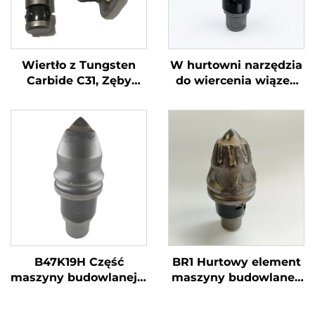
Wiertło z Tungsten
W hurtowni narzędzia
Carbide C31, Zęby
do wiercenia wiązek
Cięcia Typu
obrotowych o
Pociskowego C31HD
wysokiej
B47K22H dla Maszyny
wytrzymałości z
do Wiercenia
zębami kulistymi,
Szkopaniny
wielofunkcyjne
narzędzia do
wiercenia
B47K19H Część
BR1 Hurtowy element
maszyny budowlanej z
maszyny budowlanej,
ząbkowanym dłutem i
zęby wiertnicze do
funkcją wiercenia
pali, sprzęt wiertniczy