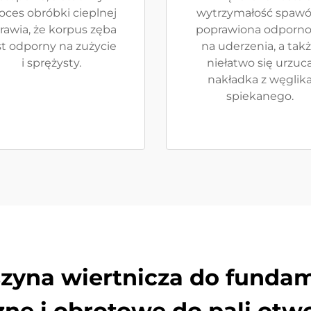
oces obróbki cieplnej
wytrzymałość spawó
rawia, że korpus zęba
poprawiona odporno
st odporny na zużycie
na uderzenia, a tak
i sprężysty.
niełatwo się urzuc
nakładka z węglik
spiekanego.
szyna wiertnicza do funda
zne i obrotowe do pali ot