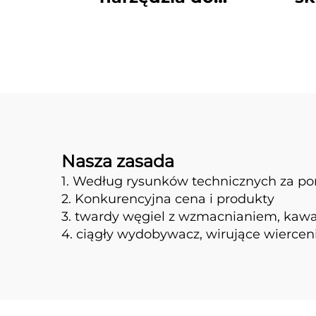
wiercenia wiązek
wol
obrotowych o
kul
wysokiej
fund
wytrzymałości z
mas
zębami kulistymi,
wielofunkcyjne
narzędzia do
Nasza zasada
wiercenia
1. Według rysunków technicznych za po
2. Konkurencyjna cena i produkty
3. twardy węgiel z wzmacnianiem, kawa
4. ciągły wydobywacz, wirujące wierce