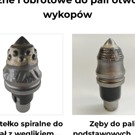
wykopów
tełko spiralne do
Zęby do pal
ał z węglikiem
podstawowych, 