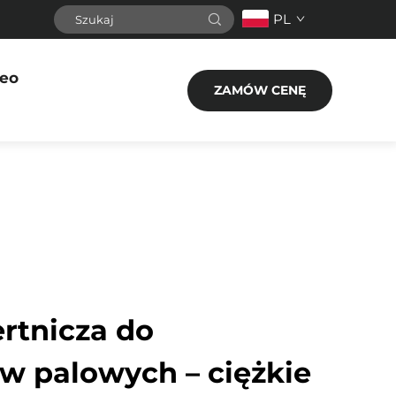
PL
eo
ZAMÓW CENĘ
rtnicza do
 palowych – ciężkie