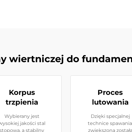
ny wiertniczej do fundame
Korpus
Proces
trzpienia
lutowania
Wybierany jest
Dzięki specjalnej
wysokiej jakości stal
technice spawania
stopowa, a stabilny
zwiększona został