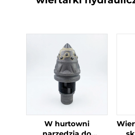
W hurtowni
Wier
narzędzia do
sk