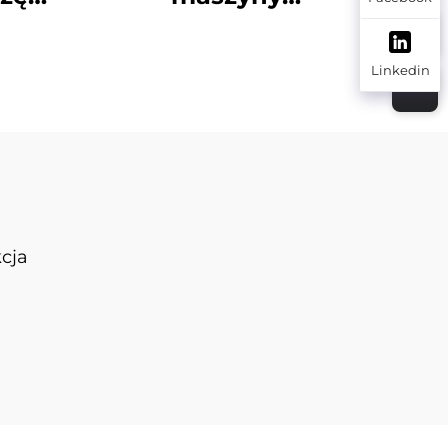
pu
budowlanej, zęby
wiertnicze do pali,
Linkedin
22Z,
sprzęt wiertniczy do
nicze
skał, końcówka
wiertła
cja