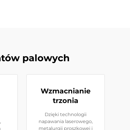
ntów palowych
Wzmacnianie
trzonia
Dzięki technologii
,
napawania laserowego,
a
metalurgii proszkowej i