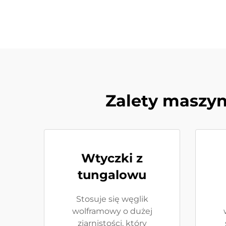
Zalety maszy
Wtyczki z
tungalowu
Stosuje się węglik
wolframowy o dużej
ziarnistości, który