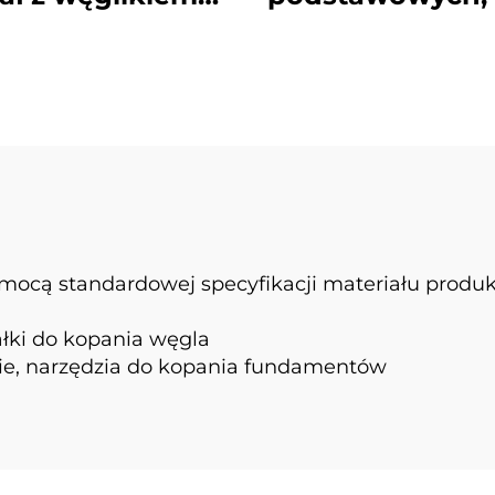
framowym, zęby
wiertnicze ty
iste do wierceń
Auger, zęby
amentowych dla
pociskowe 20Z 
zyn do wbijania
narzędzia wiert
pali
mocą standardowej specyfikacji materiału produk
łki do kopania węgla
nie, narzędzia do kopania fundamentów