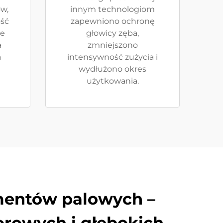
w,
innym technologiom
ść
zapewniono ochronę
że
głowicy zęba,
a
zmniejszono
a
intensywność zużycia i
wydłużono okres
użytkowania.
mentów palowych –
worowych i głębokich