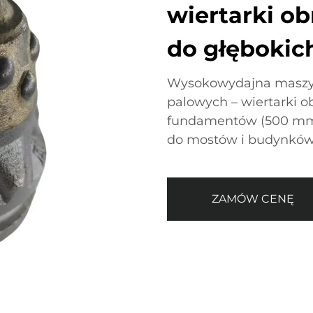
wiertarki ob
do głęboki
Wysokowydajna maszy
palowych – wiertarki o
fundamentów (500 mm–
do mostów i budynków
ZAMÓW CENĘ