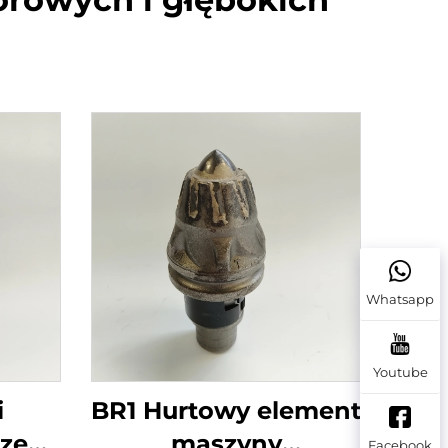
Whatsapp
Youtube
i
BR1 Hurtowy element
zęby
maszyny
Facebook