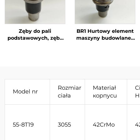
Zęby do pali
BR1 Hurtowy element
podstawowych, zęby
maszyny budowlanej,
wiertnicze typu Auger,
zęby wiertnicze do
zęby pociskowe 20Z
pali, sprzęt wiertniczy
22Z, narzędzia
do skał, końcówka
wiertnicze
wiertła
Rozmiar
Materiał
C
Model nr
ciała
корпусu
H
55-8T19
3055
42CrMo
4