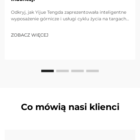
Odkryj, jak Yijue Tengda zaprezentowała inteligentne
wyposażenie górnicze i usługi cyklu życia na targach
w Dżakarcie w 2024 roku, odpowiadając na trudne
warunki klimatyczne Indonezji i efektywność małych
ZOBACZ WIĘCEJ
kopalni. Dowiedz się więcej już teraz.
Co mówią nasi klienci