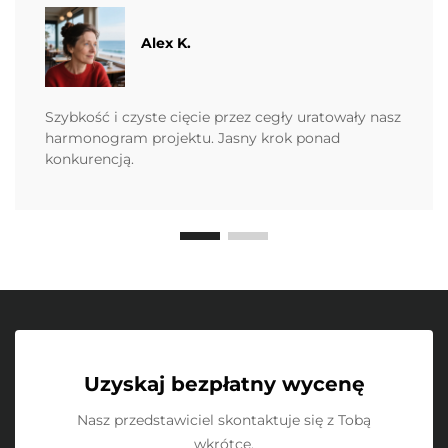
Alex K.
Szybkość i czyste cięcie przez cegły uratowały nasz
harmonogram projektu. Jasny krok ponad
konkurencją.
Uzyskaj bezpłatny wycenę
Nasz przedstawiciel skontaktuje się z Tobą
wkrótce.