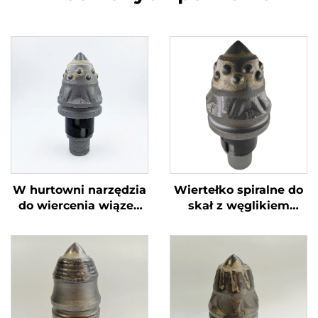
W hurtowni narzędzia
Wiertełko spiralne do
do wiercenia wiązek
skał z węglikiem
obrotowych o
wolframowym, zęby
wysokiej
kuliste do wierceń
wytrzymałości z
fundamentowych dla
zębami kulistymi,
maszyn do wbijania
wielofunkcyjne
pali
narzędzia do
wiercenia