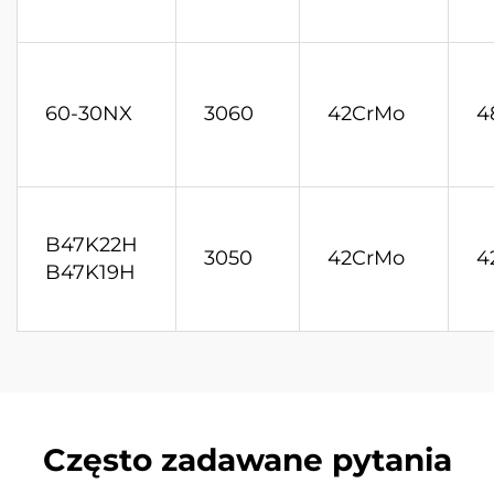
60-30NX
3060
42CrMo
4
B47K22H
3050
42CrMo
4
B47K19H
Często zadawane pytania