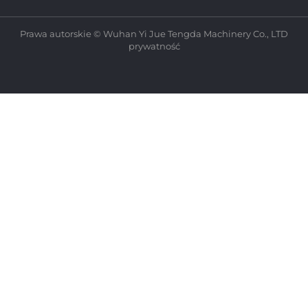
Prawa autorskie © Wuhan Yi Jue Tengda Machinery Co., LTD
prywatność