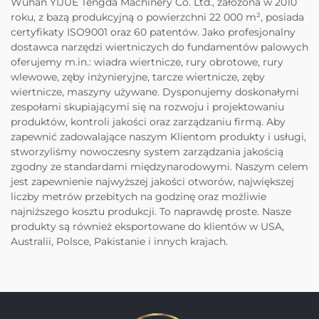
Wuhan YIJUE Tengda Machinery Co. Ltd., założona w 2010
roku, z bazą produkcyjną o powierzchni 22 000 m², posiada
certyfikaty ISO9001 oraz 60 patentów. Jako profesjonalny
dostawca narzędzi wiertniczych do fundamentów palowych
oferujemy m.in.: wiadra wiertnicze, rury obrotowe, rury
wlewowe, zęby inżynieryjne, tarcze wiertnicze, zęby
wiertnicze, maszyny używane. Dysponujemy doskonałymi
zespołami skupiającymi się na rozwoju i projektowaniu
produktów, kontroli jakości oraz zarządzaniu firmą. Aby
zapewnić zadowalające naszym Klientom produkty i usługi,
stworzyliśmy nowoczesny system zarządzania jakością
zgodny ze standardami międzynarodowymi. Naszym celem
jest zapewnienie najwyższej jakości otworów, największej
liczby metrów przebitych na godzinę oraz możliwie
najniższego kosztu produkcji. To naprawdę proste. Nasze
produkty są również eksportowane do klientów w USA,
Australii, Polsce, Pakistanie i innych krajach.