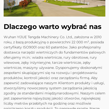
Dlaczego warto wybrać nas
Wuhan YIJUE Tengda Machinery Co. Ltd., założona w 2010
roku, z bazą produkcyjną o powierzchni 22 000 m², posiada
certyfikaty ISO9001 oraz 60 patentów. Jako profesjonalny
dostawca narzędzi wiertniczych do fundamentów palowych
oferujemy m.in.: wiadra wiertnicze, rury obrotowe, rury
wlewowe, zęby inżynieryjne, tarcze wiertnicze, zęby
wiertnicze, maszyny używane. Dysponujemy doskonałymi
zespołami skupiającymi się na rozwoju i projektowaniu
produktów, kontroli jakości oraz zarządzaniu firmą. Aby
zapewnić zadowalające naszym Klientom produkty i usługi,
stworzyliśmy nowoczesny system zarządzania jakością
zgodny ze standardami międzynarodowymi. Naszym celem
jest zapewnienie najwyższej jakości otworów, największej
liczby metrów przebitych na godzinę oraz możliwie
najniższego kosztu produkcji. To naprawdę proste. Nasze