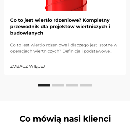
Co to jest wiertło rdzeniowe? Kompletny
przewodnik dla projektów wiertniczych i
budowlanych
Co to jest wiertło rdzeniowe i dlaczego jest istotne w
operacjach wiertniczych? Definicja i podstawowe
funkcje wiertła rdzeniowego w wierceń
geologicznych i budowlanych. Wiertła rdzeniowe są
ZOBACZ WIĘCEJ
zasadniczo specjalistycznymi narzędziami
cylindrycznymi, których zadaniem jest pobieranie
nienaruszonych próbek skał...
Co mówią nasi klienci