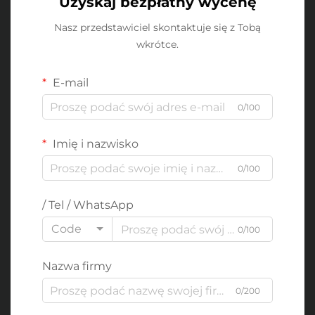
Uzyskaj bezpłatny wycenę
Nasz przedstawiciel skontaktuje się z Tobą
wkrótce.
E-mail
0/100
Imię i nazwisko
0/100
/ Tel / WhatsApp
Code
0/100
Nazwa firmy
0/200