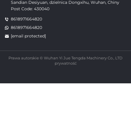
Sandian Desiyuan, dzielnica Dongxihu, Wuhan, Chiny
Post Code: 430040
8618971664820
8618971664820
[email protected]
Prawa autorskie © Wuhan Yi Jue Tengda Machinery Co., LTD
prywatność