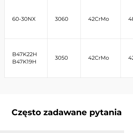
60-30NX
3060
42CrMo
4
B47K22H
3050
42CrMo
4
B47K19H
Często zadawane pytania