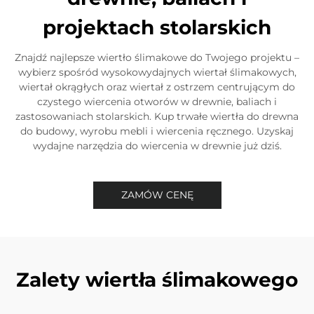
projektach stolarskich
Znajdź najlepsze wiertło ślimakowe do Twojego projektu –
wybierz spośród wysokowydajnych wiertał ślimakowych,
wiertał okrągłych oraz wiertał z ostrzem centrującym do
czystego wiercenia otworów w drewnie, baliach i
zastosowaniach stolarskich. Kup trwałe wiertła do drewna
do budowy, wyrobu mebli i wiercenia ręcznego. Uzyskaj
wydajne narzędzia do wiercenia w drewnie już dziś.
ZAMÓW CENĘ
Zalety wiertła ślimakowego