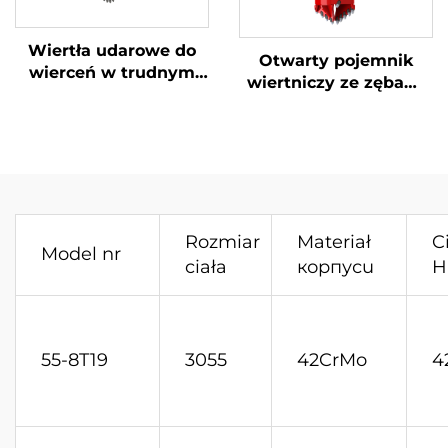
Wiertła udarowe do
Otwarty pojemnik
wierceń w trudnym
wiertniczy ze zębami
gruncie (skała i gleba)
do wierceń w
glebie/skale
Rozmiar
Materiał
C
Model nr
ciała
корпусu
H
55-8T19
3055
42CrMo
4