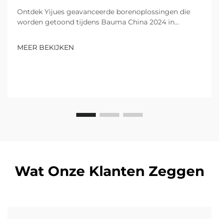
Ontdek Yijues geavanceerde borenoplossingen die
worden getoond tijdens Bauma China 2024 in
Shanghai. Ervarings kwaliteit met producten die
worden erkend door wereldwijde bezoekers. Ontdek
MEER BEKIJKEN
meer vandaag!
Wat Onze Klanten Zeggen