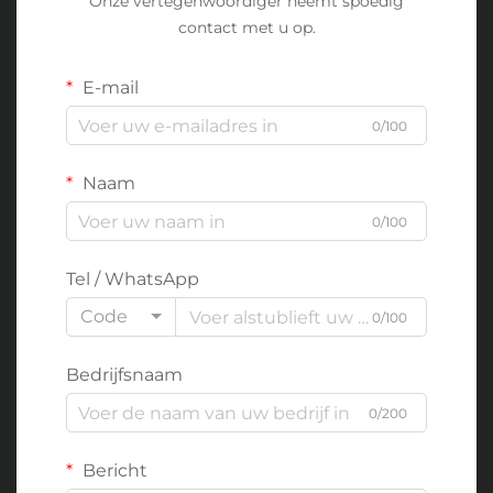
Onze vertegenwoordiger neemt spoedig
contact met u op.
E-mail
0/100
Naam
0/100
Tel / WhatsApp
Code
0/100
Bedrijfsnaam
0/200
Bericht