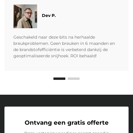
Dev P.
Geschakeld naar deze bits na herhaalde
breukproblemen. Geen breuken in 6 maanden en
de brandstofefficiëntie is verbeterd dankzij de
geoptimaliseerde snijhoek. ROI behaald!
Ontvang een gratis offerte