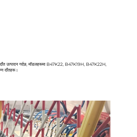
घूम्ने ड्रिल दाँत उत्पादन गर्दछ, मॉडलहरूमा B47K22, B47K19H, B47K22H, 
्न दाँतहरू। 