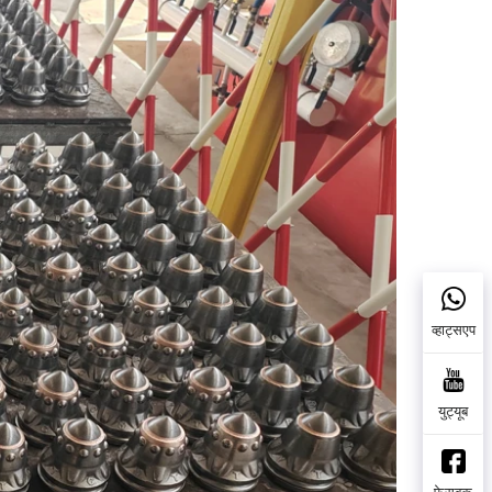
व्हाट्सएप
युट्यूब
फेसबुक