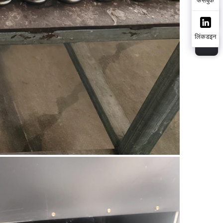
लिंकडइन