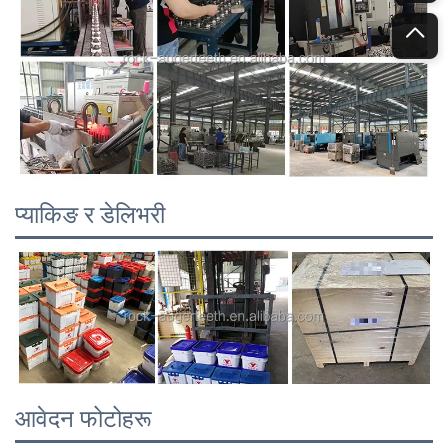
प्याकिङ र डेलिभरी
आवेदन फोटोहरू