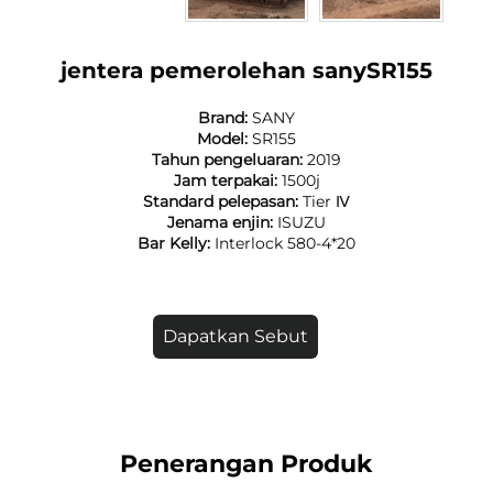
jentera pemerolehan sanySR155
Brand:
SANY
Model:
SR155
Tahun pengeluaran:
2019
Jam terpakai:
1500j
Standard pelepasan:
Tier Ⅳ
Jenama enjin:
ISUZU
Bar Kelly:
Interlock 580-4*20
Dapatkan Sebut
Harga
Penerangan Produk