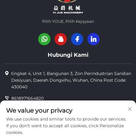
Pilih YIJUE, Pilih Kejayaan
Hubungi Kami
tingkat 4, Unit 1, Bangunan 3, Zon Perindustrian Sandian
Desiyuan, Daerah Dongxihu, Wuhan, China Post Code:
430040
8618971664820
8618971664820
We value your privacy
We use cookies and similar tools to provide our services.
[email protected]
If you don't want to accept all cookies, click Personalize
cookies.