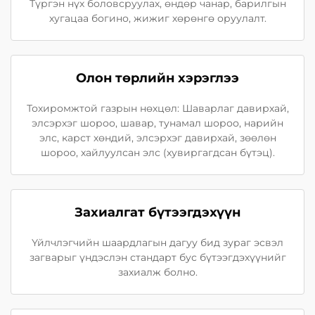
Түргэн нүх боловсруулах, өндөр чанар, барилгын
хугацаа богино, жижиг хөрөнгө оруулалт.
Олон төрлийн хэрэглээ
Тохиромжтой газрын нөхцөл: Шаварлаг давирхай,
элсэрхэг шороо, шавар, тунамал шороо, нарийн
элс, карст хөндий, элсэрхэг давирхай, зөөлөн
шороо, хайлуулсан элс (хувиргагдсан бүтэц).
Захиалгат бүтээгдэхүүн
Үйлчлэгчийн шаардлагын дагуу бид зураг эсвэл
загварыг үндэслэн стандарт бус бүтээгдэхүүнийг
захиалж болно.