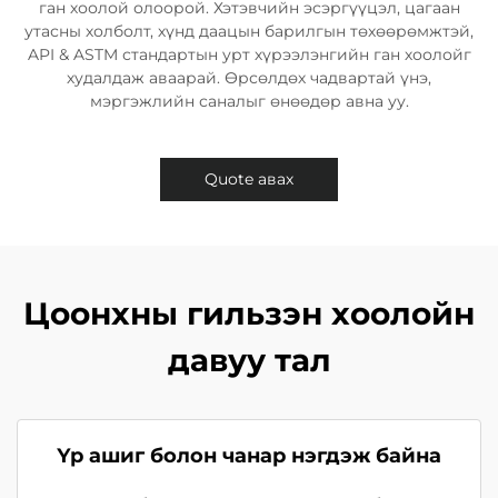
ган хоолой олоорой. Хэтэвчийн эсэргүүцэл, цагаан
утасны холболт, хүнд даацын барилгын төхөөрөмжтэй,
API & ASTM стандартын урт хүрээлэнгийн ган хоолойг
худалдаж аваарай. Өрсөлдөх чадвартай үнэ,
мэргэжлийн саналыг өнөөдөр авна уу.
Quote авах
Цоонхны гильзэн хоолойн
давуу тал
Үр ашиг болон чанар нэгдэж байна