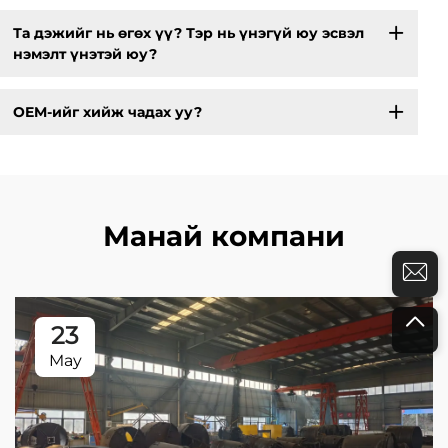
Та дэжийг нь өгөх үү? Тэр нь үнэгүй юу эсвэл
нэмэлт үнэтэй юу?
OEM-ийг хийж чадах уу?
Манай компани
23
May