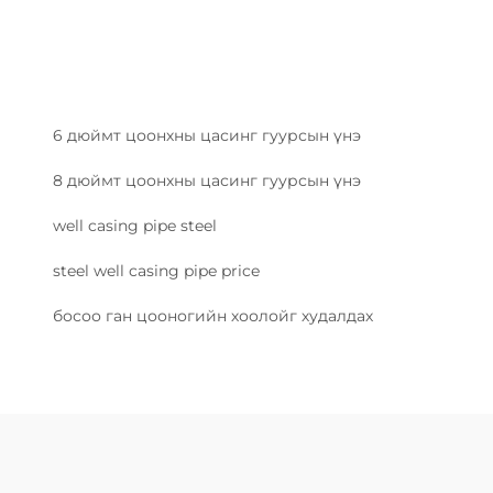
6 дюймт цоонхны цасинг гуурсын үнэ
8 дюймт цоонхны цасинг гуурсын үнэ
well casing pipe steel
steel well casing pipe price
босоо ган цооногийн хоолойг худалдах