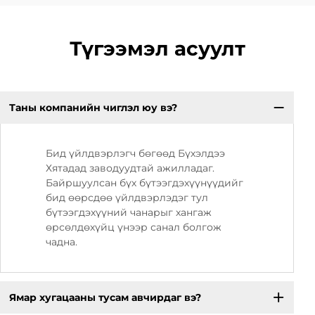
Түгээмэл асуулт
Таны компанийн чиглэл юу вэ?
Бид үйлдвэрлэгч бөгөөд Бүхэлдээ
Хятадад заводуудтай ажилладаг.
Байршуулсан бүх бүтээгдэхүүнүүдийг
бид өөрсдөө үйлдвэрлэдэг тул
бүтээгдэхүүний чанарыг хангаж
өрсөлдөхүйц үнээр санал болгож
чадна.
Ямар хугацааны тусам авчирдаг вэ?