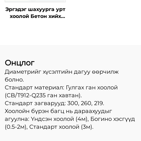
эргэдэг шахуурга
Эргэдэг шахуурга урт
төхөөрөмж Шахуурга
хоолой Бетон хийх
ашиглан бетон хийх
шахуурга Хоёр
шахуурга
давхар ган шахуурга
Онцлог
Диаметрийг хүсэлтийн дагуу өөрчилж
болно.
Стандарт материал: Гулгах ган хоолой
(CB/T912-Q235 ган хавтан).
Стандарт загварууд: 300, 260, 219.
Хоолойн бүрэн багц нь дараахуудыг
агуулна: Үндсэн хоолой (4м), Богино хэсгүүд
(0.5-2м), Стандарт хоолой (3м).