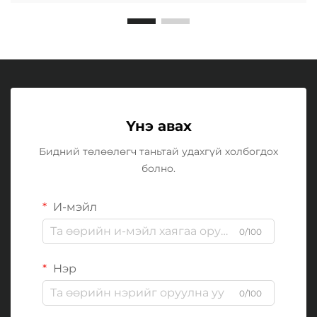
Үнэ авах
Бидний төлөөлөгч таньтай удахгүй холбогдох
болно.
И-мэйл
0/100
Нэр
0/100