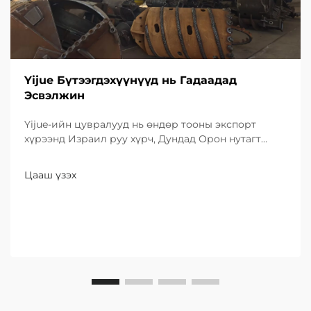
Yijue Бүтээгдэхүүнүүд нь Гадаадад
Эсвэлжин
Yijue-ийн цувралууд нь өндөр тооны экспорт
хүрээнд Израил руу хүрч, Дундад Орон нутагт
инфраструктурын бүтээгдэхүүнүүдийн
бүтээгдэхүүн болон шинэ чанарын бодлогуудыг
Цааш үзэх
танилцуулж байна.