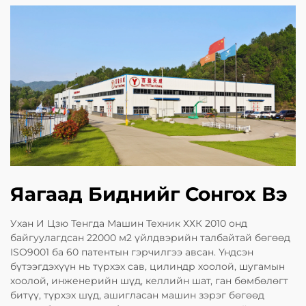
Яагаад Биднийг Сонгох Вэ
Ухан И Цзю Тенгда Машин Техник ХХК 2010 онд
байгуулагдсан 22000 м2 үйлдвэрийн талбайтай бөгөөд
ISO9001 ба 60 патентын гэрчилгээ авсан. Үндсэн
бүтээгдэхүүн нь түрхэх сав, цилиндр хоолой, шугамын
хоолой, инженерийн шүд, келлийн шат, ган бөмбөлөгт
битүү, түрхэх шүд, ашигласан машин зэрэг бөгөөд