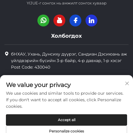
YIJUE-г сонгох нь амжилт сонгох хуваар
Холбогдох
бНХАУ, Ухань, Дунсиху дүүрэг, Сандиан Дэсиюань аж
үйлдвэрийн бүсийн 3-р байр, 4-р давхар, 1-р хэсэг
Post Code: 430040
8618971664820
We value your privacy
8618971664820
We use cookies and similar tools to provide our services.
[email protected]
If you don't want to accept all cookies, click Personalize
cookies.
Зохиогчийн эрх © Wuhan Yi Jue Tengda Machinery Co., LTD
Accept all
нууцлал
Personalize cookies