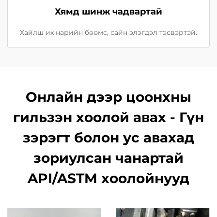
Хямд шинж чадвартай
Хайлш их нарийн бөөмс, сайн элэгдэл тэсвэртэй.
Онлайн дээр цоонхны
гильзэн хоолой авах - Гүн
зэрэгт болон ус авахад
зориулсан чанартай
API/ASTM хоолойнууд