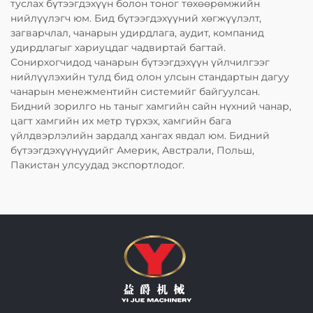
туслах бүтээгдэхүүн болон тоног төхөөрөмжийн
нийлүүлэгч юм. Бид бүтээгдэхүүний хөгжүүлэлт,
загварчлал, чанарын удирдлага, аудит, компанид
удирдлагыг хариуцдаг чадвиртай багтай.
Сонирхогчидод чанарын бүтээгдэхүүн үйлчилгээг
нийлүүлэхийн тулд бид олон улсын стандартын дагуу
чанарын менежментийн системийг байгуулсан.
Бидний зорилго нь таныг хамгийн сайн нүхний чанар,
цагт хамгийн их метр түрхэх, хамгийн бага
үйлдвэрлэлийн зардалд хангах явдал юм. Бидний
бүтээгдэхүүнүүдийг Америк, Австрали, Польш,
Пакистан улсуудад экспортлодог.