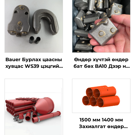
Bauer Бурлах цаасны
Өндөр хүчтэй өндөр
хувцас WS39 цэцгийн
бат бөх BA10 Дээр нь
үзүүлэлтэй
зээрэнцүүд
фундаментын
зээрэнцүүдийн сав
ажилын хэрэгслүүд
Суурь хийх үед
дэгдэх хэсгүүд
1500 мм 1400 мм
Захиалгат өндөр
нүүрстөрөгчтэй ган