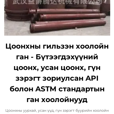
Цоонхны гильзэн хоолойн
ган - Бүтээгдэхүүний
цоонх, усан цоонх, гүн
зэрэгт зориулсан API
болон ASTM стандартын
ган хоолойнууд
Цоонхны уурхай, усан үүд, гүн зэрэгт буурийн хоолойн