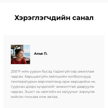
Хэрэглэгчдийн санал
Анья П.
200°F-ийн уурын бүсэд тэдэнгүйгээр ажиллаж
чадсан. Харьцангуйн хайлшийн холбооснууд
температурын өөрчлөлтөнд орж өөрсдийнх нь
гуурсан дээрх хүчдэлийг амжилттай дааруулж
чадсан. Эцэст нь хамгийн их халууныг зориулж
хийсэн гильзаа олж авлаа.