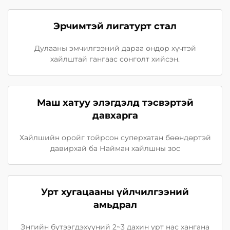
Эрчимтэй лигатурт стал
Дулааны эмчилгээний дараа өндөр хүчтэй
хайлштай гангаас сонголт хийсэн.
Маш хатуу элэгдэлд тэсвэртэй
давхарга
Хайлшийн оройг тойрсон суперхатан бөөндөртэй
давирхай ба Найман хайлшны зос
Урт хугацааны үйлчилгээний
амьдрал
Энгийн бүтээгдэхүүний 2~3 дахин урт нас хангана