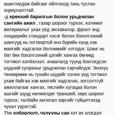
ашиглагдаж байгааг ойлгоход тань туслах
зориулалттай.
-д
ерөнхий барилгын болон урьдчилан
сангийн ажил
, газар шороог түрхэх, холимог
материалыг ухах үед экскаватор, фронт энд
лоадерийн стандарт хэсэг болох бэхэлгээний
шангууд нь тогтвортой янз бүрийн хүнд хэв
маягийг хадгалах боломжийг олгодог. Шанг нь
бат бөх бэхэлгээний цэгийг хангах бөгөөд
тогтмол хэлбэлзэл, ачаалалд түүнд бэхлэгдсэн
шүдний сулрахыг урьдчилан сэргийлдэг. Энэхүү
төхөөрөмж нь тухайн шүдийг солих үед тогтмол
ухаж байгаа хэв маягийг хадгалах, зогсолтгүй
ажиллагааг хангах, төслийн хугацаа болон
ашгийг шууд нөлөөлдөг траншей, хөрс шороог
түрхэх, талбайн ангилал зэргийг гүйцэтгэхэд
чухал үүрэгтэй.
The
олборлолт, чулууны сан
хэт их элэгдэл