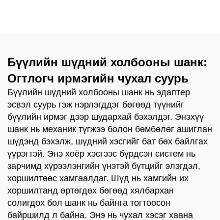
хордуулах хэсэг
зориулсан асфальт
Холдуулах стержень
шүрших шүд
BA10 BA50-26.5 BA70-
38 BA90-35 BA55-22
BA90-42 Цилиндр
хаалга
Бүүлийн шүдний холбооны шанк:
Огтлогч ирмэгийн чухал суурь
Бүүлийн шүдний холбооны шанк нь эдаптер
эсвэл суурь гэж нэрлэгддэг бөгөөд түүнийг
бүүлийн ирмэг дээр шудархай бэхэлдэг. Энэхүү
шанк нь механик түгжээ болон бөмбөлөг ашиглан
шүдэнд бэхэлж, шүдний хэсгийг бат бөх байлгах
үүрэгтэй. Энэ хоёр хэсгээс бүрдсэн систем нь
зарчимд хүрээлэнгийн үнэтэй бүтцийг элэгдэл,
хоршилтөөс хамгаалдаг. Шүд нь хамгийн их
хоршилтанд өртөгдөх бөгөөд хялбархан
солигдох бол шанк нь байнга тогтоосон
байршилд л байна. Энэ нь чухал хэсэг хаана