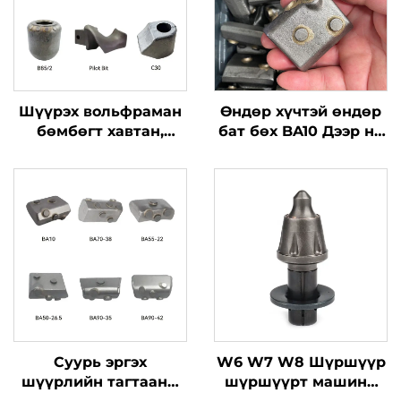
Шүүрэх вольфраман
Өндөр хүчтэй өндөр
бөмбөгт хавтан,
бат бөх BA10 Дээр нь
дугуй тагтаа B43H
зээрэнцүүд
B85/2 85/100 Тулах
зээрэнцүүдийн сав
эрдэнэ шил 68/95 C30
Суурь хийх үед
дэгдэх хэсгүүд
Суурь эргэх
W6 W7 W8 Шүршүүр
шүүрлийн тагтааны
шүршүүрт машинд