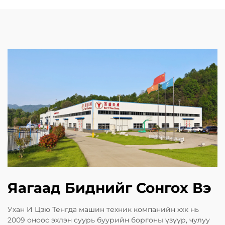
Яагаад Биднийг Сонгох Вэ
Ухан И Цзю Тенгда машин техник компанийн ххк нь
2009 оноос эхлэн суурь буурийн боргоны үзүүр, чулуу