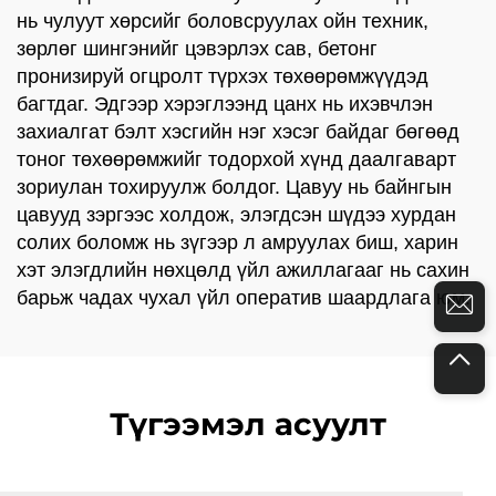
нь чулуут хөрсийг боловсруулах ойн техник,
зөрлөг шингэнийг цэвэрлэх сав, бетонг
пронизируй огцролт түрхэх төхөөрөмжүүдэд
багтдаг. Эдгээр хэрэглээнд цанх нь ихэвчлэн
захиалгат бэлт хэсгийн нэг хэсэг байдаг бөгөөд
тоног төхөөрөмжийг тодорхой хүнд даалгаварт
зориулан тохируулж болдог. Цавуу нь байнгын
цавууд зэргээс холдож, элэгдсэн шүдээ хурдан
солих боломж нь зүгээр л амруулах биш, харин
хэт элэгдлийн нөхцөлд үйл ажиллагааг нь сахин
барьж чадах чухал үйл оператив шаардлага юм.
Түгээмэл асуулт