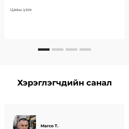
инфраструктурын бүтээгдэхүүнүүдийн
бүтээгдэхүүн болон шинэ чанарын бодлогуудыг
Цааш үзэх
танилцуулж байна.
Хэрэглэгчдийн санал
Marco T.