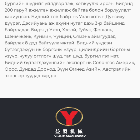
бургийн шүдийг үйлдвэрлэж, хөгжүүлж ирсэн. Бидэнд
200 гаруй ажилтан ажиллаж байгаа болон борлуулалт
хариуцсан. Бидний төв байр нь Ухан хотын Дунсиху
дүүрэг, Дэсийуань аж ахуйн нутаг дахь 3-р байшинд
байрладаг. Бидэнд Ухан, Хэфэй, Гуйян, Фошань,
Шэньчжэнь, Кунмин, Чунцин, Сямэнь аймгуудад
байрлах 8 дэд байгууламжтай. Бидний үндсэн
бүтээгдэхүүн нь боргоны үзүүр, цилиндрийн боргоны
үзүүр, чулуу огтлогч шүд, тал шүд, бургил гэх мэт.
Бидний бүтээгдэхүүнгийн экспорт нь Солонгос Америк,
Орос, Дундад Дорнод, Зүүн Өмнөд Азийн, Австралийн
зэрэг орнуудад хүрдэг.