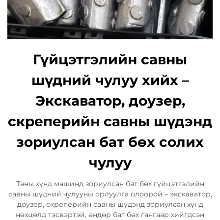
Гүйцэтгэлийн савны
шүдний чулуу хийх –
Экскаватор, доузер,
скреперийн савны шүдэнд
зориулсан бат бөх солих
чулуу
Таны хүнд машинд зориулсан бат бөх гүйцэтгэлийн
савны шүдний чулууны орлуулга олоорой – экскаватор,
доузер, скреперийн савны шүдэнд зориулсан хүнд
нөхцөлд тэсвэртэй, өндөр бат бөх гангаар хийгдсэн