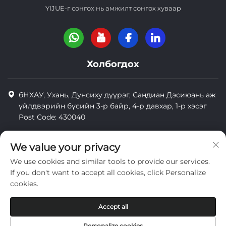
YIJUE-г сонгох нь амжилт сонгох хуваар
Холбогдох
бНХАУ, Ухань, Дунсиху дүүрэг, Сандиан Дэсиюань аж
үйлдвэрийн бүсийн 3-р байр, 4-р давхар, 1-р хэсэг
Post Code: 430040
8618971664820
We value your privacy
8618971664820
We use cookies and similar tools to provide our services.
[email protected]
If you don't want to accept all cookies, click Personalize
cookies.
Зохиогчийн эрх © Wuhan Yi Jue Tengda Machinery Co., LTD
Accept all
нууцлал
Personalize cookies