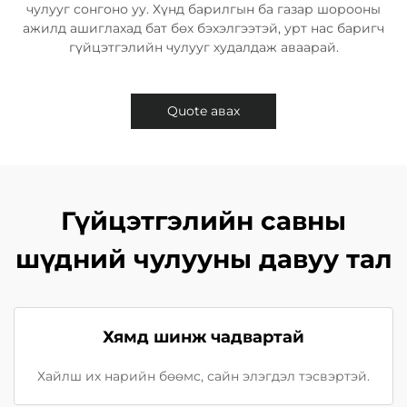
чулууг сонгоно уу. Хүнд барилгын ба газар шорооны
ажилд ашиглахад бат бөх бэхэлгээтэй, урт нас баригч
гүйцэтгэлийн чулууг худалдаж аваарай.
Quote авах
Гүйцэтгэлийн савны
шүдний чулууны давуу тал
Хямд шинж чадвартай
Хайлш их нарийн бөөмс, сайн элэгдэл тэсвэртэй.