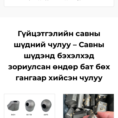
Гүйцэтгэлийн савны
шүдний чулуу – Савны
шүдэнд бэхэлхэд
зориулсан өндөр бат бөх
гангаар хийсэн чулуу