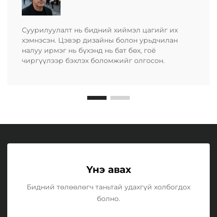
Суурилуулалт нь бидний хиймэл цагийг их
хэмнэсэн. Цэвэр дизайны болон урьдчилан
налуу ирмэг нь бүхэнд нь бат бөх, гоё
чиргүүлээр бэхлэх боломжийг олгосон.
Үнэ авах
Бидний төлөөлөгч таньтай удахгүй холбогдох
болно.