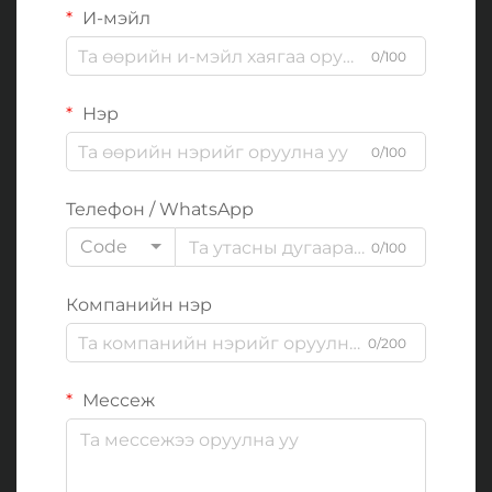
И-мэйл
0/100
Нэр
0/100
Телефон / WhatsApp
Code
0/100
Компанийн нэр
0/200
Мессеж