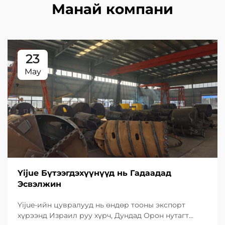
Манай компани
23
May
Yijue Бүтээгдэхүүнүүд нь Гадаадад
Эсвэлжин
Yijue-ийн цувралууд нь өндөр тооны экспорт
хүрээнд Израил руу хүрч, Дундад Орон нутагт