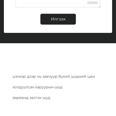
0/1000
Илгээх
цэнхэр дээр нь хавчуур бүхий шүдний цөм
холдуулсан харуурын шүд
хөрөөнд залгах шүд