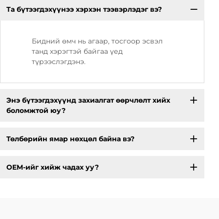
Та бүтээгдэхүүнээ хэрхэн тээвэрлэдэг вэ?
Бидний өмч нь агаар, тосгоор эсвэл
танд хэрэгтэй байгаа үед
түрээслэгдэнэ.
Энэ бүтээгдэхүүнд захиалгат өөрчлөлт хийх
боломжтой юу?
Төлбөрийн ямар нөхцөл байна вэ?
OEM-ийг хийж чадах уу?