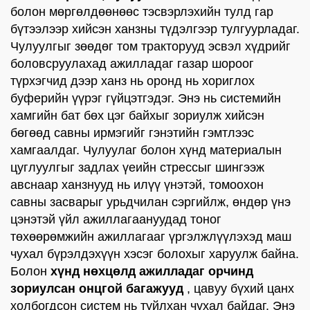
болон мөргөлдөөнөөс тэсвэрлэхийн тулд гар
бүтээлээр хийсэн ханзны түдэлгээр тулгуурладаг.
Чулуулгыг зөөдөг том тракторууд эсвэл хүдрийг
боловсруулахад ажилладаг газар шороог
түрхэгчид дээр ханз нь оронд нь хориглох
буферийн үүрэг гүйцэтгэдэг. Энэ нь системийн
хамгийн бат бөх цэг байхыг зориулж хийсэн
бөгөөд савны ирмэгийг гэнэтийн гэмтлээс
хамгаалдаг. Чулуулаг болон хүнд материалын
цуглуулгыг задлах үеийн стрессыг шингээж
авснаар ханзнууд нь илүү үнэтэй, томоохон
савны засварыг урьдчилан сэргийлж, өндөр үнэ
цэнэтэй үйл ажиллагаануудад тоног
төхөөрөмжийн ажиллагааг үргэлжлүүлэхэд маш
чухал бүрэлдэхүүн хэсэг болохыг харуулж байна.
Болон
хүнд нөхцөлд ажилладаг орчинд
зориулсан онцгой багажууд
, цавуу бүхий цанх
холбогдсон систем нь туйлхан чухал байдаг. Энэ