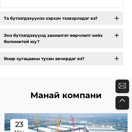
Та бүтээгдэхүүнээ хэрхэн тээвэрлэдэг вэ?
Энэ бүтээгдэхүүнд захиалгат өөрчлөлт хийх
боломжтой юу?
Ямар хугацааны тусам авчирдаг вэ?
Манай компани
23
May