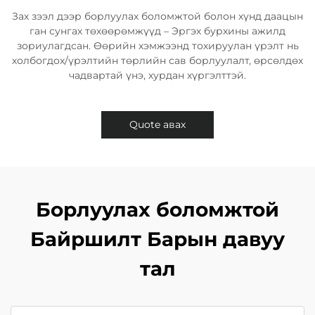
Зах зээл дээр борлуулах боломжтой болон хүнд даацын
ган сунгах төхөөрөмжүүд – Эргэх бурхины ажилд
зориулагдсан. Өөрийн хэмжээнд тохируулан үрэлт нь
холбогдох/үрэлтийн төрлийн сав борлуулалт, өрсөлдөх
чадвартай үнэ, хурдан хүргэлттэй.
Quote авах
Борлуулах боломжтой
Байршилт Барын давуу
тал