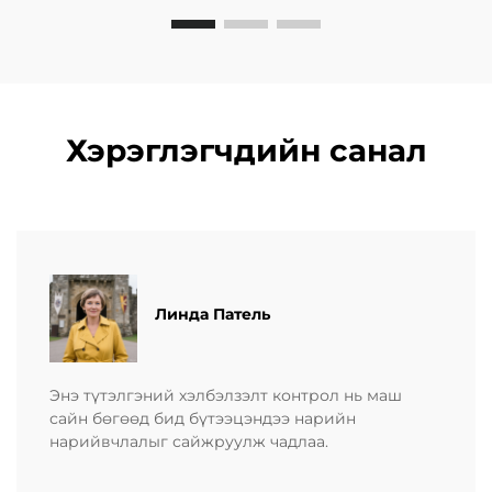
Хэрэглэгчдийн санал
Линда Патель
Энэ түтэлгэний хэлбэлзэлт контрол нь маш
сайн бөгөөд бид бүтээцэндээ нарийн
нарийвчлалыг сайжруулж чадлаа.