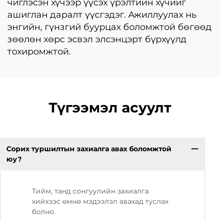
чиглэсэн хүчээр үүсэх үрэлтийн хүчийг
ашиглан даралт үүсгэдэг. Ажиллуулах нь
энгийн, гүнзгий буурцах боломжтой бөгөөд
зөөлөн хөрс эсвэл элсэнцэрт бүрхүүлд
тохиромжтой.
Түгээмэл асуулт
Сорих туршилтын захиалга авах боломжтой
юу?
Тийм, танд сонгуулийн захиалга
хийхээс өмнө мэдээлэл авахад туслах
болно.