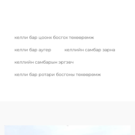
келли бар цоонх босгох төхөөрөмж
келли бар аугер
келлийн самбар зарна
келлийн самбарын эргэвч
келли бар ротари босгоны төхөөрөмж