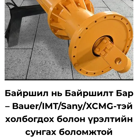
Байршил нь Байршилт Бар
– Bauer/IMT/Sany/XCMG-тэй
холбогдох болон үрэлтийн
сунгах боломжтой