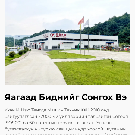
Яагаад Биднийг Сонгох Вэ
Ухан И Цзю Тенгда Машин Техник ХХК 2010 онд
байгуулагдсан 22000 м2 үйлдвэрийн талбайтай бөгөөд
ISO9001 ба 60 патентын гэрчилгээ авсан. Үндсэн
бүтээгдэхүүн нь түрхэх сав, цилиндр хоолой, шугамын