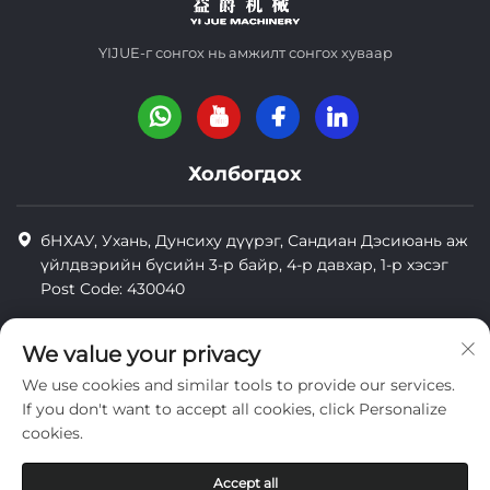
YIJUE-г сонгох нь амжилт сонгох хуваар
Холбогдох
бНХАУ, Ухань, Дунсиху дүүрэг, Сандиан Дэсиюань аж
үйлдвэрийн бүсийн 3-р байр, 4-р давхар, 1-р хэсэг
Post Code: 430040
8618971664820
We value your privacy
8618971664820
We use cookies and similar tools to provide our services.
[email protected]
If you don't want to accept all cookies, click Personalize
cookies.
Зохиогчийн эрх © Wuhan Yi Jue Tengda Machinery Co., LTD
Accept all