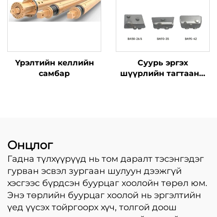
Үрэлтийн келлийн
Суурь эргэх
самбар
шүүрлийн тагтааны
хордуулах хэсэг
Холдуулах стержень
BA10 BA50-26.5 BA70-
38 BA90-35 BA55-22
BA90-42 Цилиндр
хаалга
Онцлог
Гадна түлхүүрүүд нь том даралт тэсэнгэдэг
гурван эсвэл зургаан шулуун дээжгүй
хэсгээс бүрдсэн буурцаг хоолойн төрөл юм.
Энэ төрлийн буурцаг хоолой нь эргэлтийн
үед үүсэх тойргоорх хүч, толгой доош