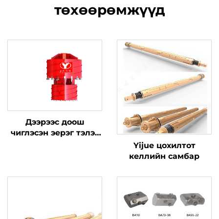
төхөөрөмжүүд
Дээрээс доош
чиглэсэн эерэг тэлэх
бөмбөрцгийн эвэр
Yijue цохилтот
келлийн самбар