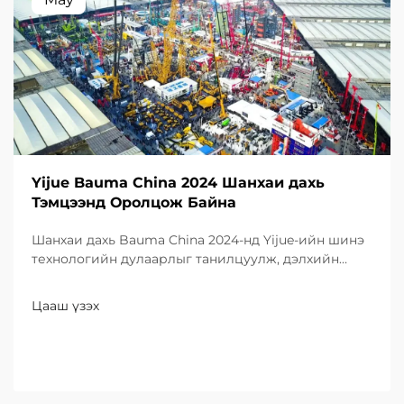
Yijue Bauma China 2024 Шанхаи дахь
Тэмцээнд Оролцож Байна
Шанхаи дахь Bauma China 2024-нд Yijue-ийн шинэ
технологийн дулаарлыг танилцуулж, дэлхийн
үзэгчдэд илэрхийлэгдсэн бүтээгдэхүүнүүдийг
шалгана уу. Өнөөдөр хэлэлцээрэй!
Цааш үзэх