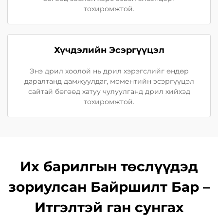
тохиромжтой.
Хүчдэлийн Эсэргүүцэл
Энэ дрил хоолой нь дрил хэрэгслийг өндөр
даралтанд дамжуулдаг, моментийн эсэргүүцэл
сайтай бөгөөд хатуу чулуулганд дрил хийхэд
тохиромжтой.
Их барилгын төслүүдэд
зориулсан Байршилт Бар –
Итгэлтэй ган сунгах