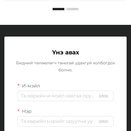
Үнэ авах
Бидний төлөөлөгч таньтай удахгүй холбогдох
болно.
И-мэйл
0/100
Нэр
0/100