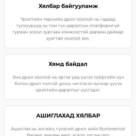
Хялбар байгууламж
Үрэлтийн төрлийн дрил хоолой нь гадаад
түлхүүрүүд нь том гүн даралтын платформгүй
гурван эсвэл зургаан хэмжээстэй дөрвөн дайвар
хуягтай хоолой юм.
Хямд байдал
Энэ дрил хоолой нь эргэх үед үүсэх тойргийн хүч
болон дрил толгой доош чиглэсэн хүчээр үүсэх
үрэлтийн даралтыг үүсгэдэг.
АШИГЛАХАД ХЯЛБАР
Ашиглах нь энгийн, гүнзгий дрил хийх боломжтой
бөгөөд зөөлөн хөрс эсвэл элсэнцэрт