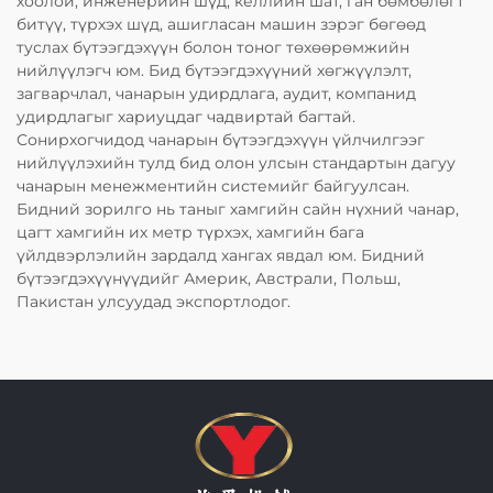
хоолой, инженерийн шүд, келлийн шат, ган бөмбөлөгт
битүү, түрхэх шүд, ашигласан машин зэрэг бөгөөд
туслах бүтээгдэхүүн болон тоног төхөөрөмжийн
нийлүүлэгч юм. Бид бүтээгдэхүүний хөгжүүлэлт,
загварчлал, чанарын удирдлага, аудит, компанид
удирдлагыг хариуцдаг чадвиртай багтай.
Сонирхогчидод чанарын бүтээгдэхүүн үйлчилгээг
нийлүүлэхийн тулд бид олон улсын стандартын дагуу
чанарын менежментийн системийг байгуулсан.
Бидний зорилго нь таныг хамгийн сайн нүхний чанар,
цагт хамгийн их метр түрхэх, хамгийн бага
үйлдвэрлэлийн зардалд хангах явдал юм. Бидний
бүтээгдэхүүнүүдийг Америк, Австрали, Польш,
Пакистан улсуудад экспортлодог.