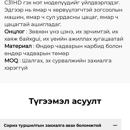
C31HD гэх мэт моделүүдийг үйлдвэрлэдэг.
Эдгээр нь ямар ч хөрвүүлэгчтэй зогсоолын
машин, ямар ч сул урдасны цацаг, ямар ч
цацагтай ашигладаг.
Онцлог
: Зөвхөн үнэ цэнэ, их эрчимтэй, их
хаяж байхgui, их үеийн ажиллах хугацаатай
Материал
: Өндөр чадварын карбид болон
өндөр чадварын төмөр
MOQ
: Шалгах, эх сурвалжийн захиалга
хэрэггүй
Түгээмэл асуулт
Сорих туршилтын захиалга авах боломжтой