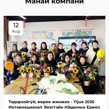
Манай компани
12
Aug
Тодорхойгүй, өөрөө жинжих - Yijue 2025
Интернационал Эмэгтэйн Нاадамын Ерөөл