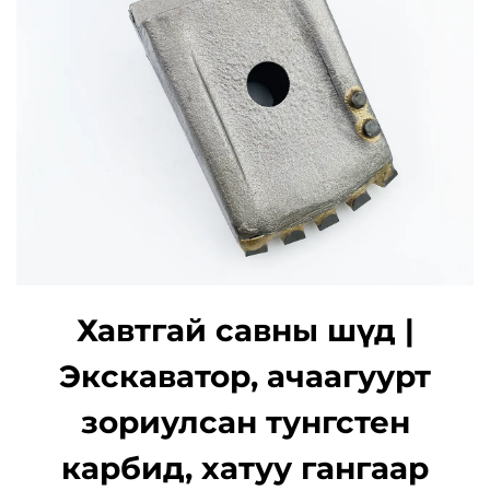
Хавтгай савны шүд |
Экскаватор, ачаагуурт
зориулсан тунгстен
карбид, хатуу гангаар