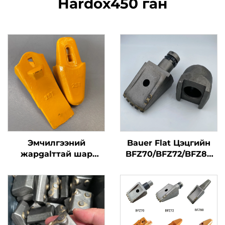
Hardox450 ган
Эмчилгээний
Bauer Flat Цэцгийн
жарgalттай шар
BFZ70/BFZ72/BFZ80
нүдэнтэй цуврал T25
өвчний замирах
цувралын хоолой
эрдэнэ, бурлах
шувууханы цэцгүүд