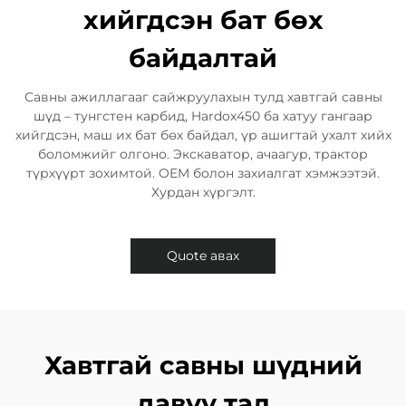
хийгдсэн бат бөх
байдалтай
Савны ажиллагааг сайжруулахын тулд ​​хавтгай савны
шүд​​ – ​​тунгстен карбид, Hardox450 ба хатуу гангаар
хийгдсэн​​, ​​маш их бат бөх байдал, үр ашигтай ухалт хийх
боломжийг олгоно​​. ​​Экскаватор, ачаагур, трактор
түрхүүрт​​ зохимтой. OEM болон захиалгат хэмжээтэй.
Хурдан хүргэлт.
Quote авах
Хавтгай савны шүдний
давуу тал