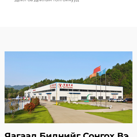
Яагаад Биднийг Сонгох Вэ