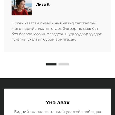
​​Лиза К.
Өргөн хавтгай дизайн нь бидэнд төгсгөлгүй
жигд нарийвчлалыг өгдөг. Эдгээр нь маш бат
бөх бөгөөд хуучин элэгдсэн шүднүүдээр үүсдэг
гүнзгий ухалтыг бүрэн арилгасан.
Үнэ авах
Бидний төлөөлөгч таньтай удахгүй холбогдох