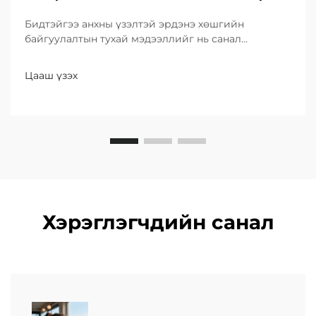
Бидтэйгээ анхны үзэлтэй эрдэнэ хөшгийн
байгуулалтын тухай мэдээллийг нь санал
болгоход оролцоно уу. Энэ аянгаар бидний
эмэгтэй ажилтнуудын ихэвчлэн хариуцлагатай
Цааш үзэх
байдлыг, тусгай зорилгоор дагаж буй хүчиндээ
тулгарна.
Хэрэглэгчдийн санал