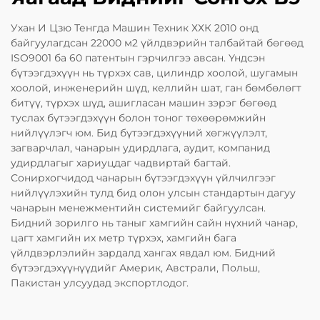
Ухан И Цзю Тенгда Машин Техник ХХК 2010 онд
байгуулагдсан 22000 м2 үйлдвэрийн талбайтай бөгөөд
ISO9001 ба 60 патентын гэрчилгээ авсан. Үндсэн
бүтээгдэхүүн нь түрхэх сав, цилиндр хоолой, шугамын
хоолой, инженерийн шүд, келлийн шат, ган бөмбөлөгт
битүү, түрхэх шүд, ашигласан машин зэрэг бөгөөд
туслах бүтээгдэхүүн болон тоног төхөөрөмжийн
нийлүүлэгч юм. Бид бүтээгдэхүүний хөгжүүлэлт,
загварчлал, чанарын удирдлага, аудит, компанид
удирдлагыг хариуцдаг чадвиртай багтай.
Сонирхогчидод чанарын бүтээгдэхүүн үйлчилгээг
нийлүүлэхийн тулд бид олон улсын стандартын дагуу
чанарын менежментийн системийг байгуулсан.
Бидний зорилго нь таныг хамгийн сайн нүхний чанар,
цагт хамгийн их метр түрхэх, хамгийн бага
үйлдвэрлэлийн зардалд хангах явдал юм. Бидний
бүтээгдэхүүнүүдийг Америк, Австрали, Польш,
Пакистан улсуудад экспортлодог.