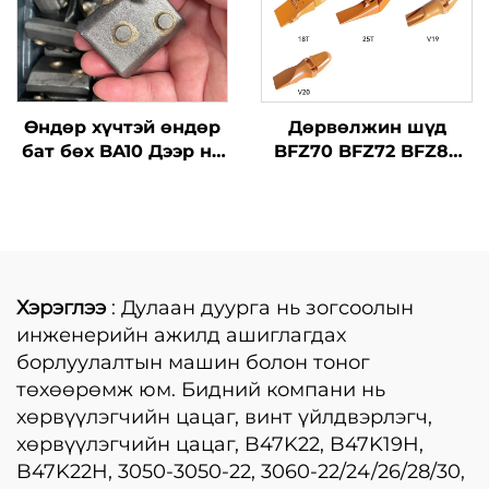
Өндөр хүчтэй өндөр
Дөрвөлжин шүд
бат бөх BA10 Дээр нь
BFZ70 BFZ72 BFZ80
зээрэнцүүд
18T 25T V19 V20
зээрэнцүүдийн сав
Суурь хийх үед
дэгдэх хэсгүүд
Хэрэглээ
: Дулаан дуурга нь зогсоолын
инженерийн ажилд ашиглагдах
борлуулалтын машин болон тоног
төхөөрөмж юм. Бидний компани нь
хөрвүүлэгчийн цацаг, винт үйлдвэрлэгч,
хөрвүүлэгчийн цацаг, B47K22, B47K19H,
B47K22H, 3050-3050-22, 3060-22/24/26/28/30,