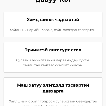
Хямд шинж чадвартай
Хайлш их нарийн бөөмс, сайн элэгдэл тэсвэртэй.
Эрчимтэй лигатурт стал
Дулааны эмчилгээний дараа өндөр хүчтэй
хайлштай гангаас сонголт хийсэн.
Маш хатуу элэгдэлд тэсвэртэй
давхарга
Хайлшийн оройг тойрсон суперхатан бөөндөртэй