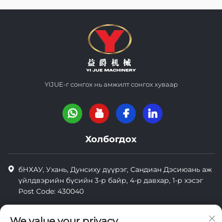
YIJUE-г сонгох нь амжилт сонгох хуваар
Холбогдох
бНХАУ, Ухань, Дунсиху дүүрэг, Сандиан Дэсиюань аж
үйлдвэрийн бүсийн 3-р байр, 4-р давхар, 1-р хэсэг
Post Code: 430040
8618971664820
We value your privacy