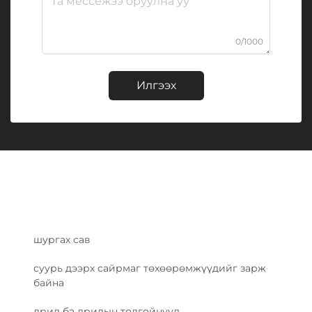
0/1000
Илгээх
шургах сав
суурь дээрх сайрмаг төхөөрөмжүүдийг зарж
байна
дрил ба дрилын толгойнууд