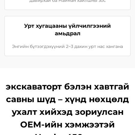
давирхай ба Найман хайлшны зос
Урт хугацааны үйлчилгээний
амьдрал
Энгийн бүтээгдэхүүний 2~3 дахин урт нас хангана
экскаваторт бэлэн хавтгай
савны шүд – хүнд нөхцөлд
ухалт хийхэд зориулсан
OEM-ийн хэмжээтэй