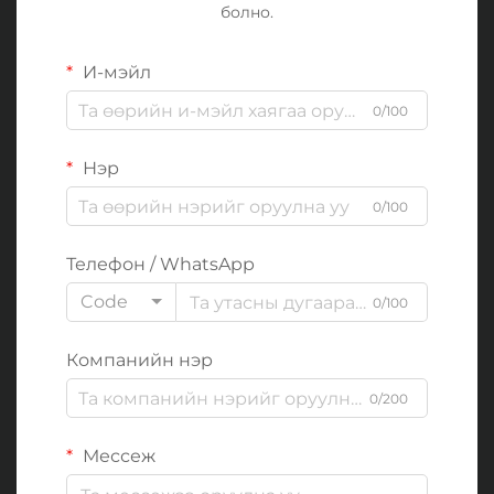
болно.
И-мэйл
0/100
Нэр
0/100
Телефон / WhatsApp
Code
0/100
Компанийн нэр
0/200
Мессеж