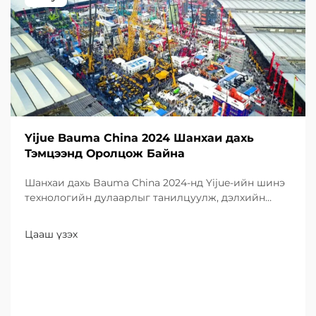
Yijue Bauma China 2024 Шанхаи дахь
Тэмцээнд Оролцож Байна
Шанхаи дахь Bauma China 2024-нд Yijue-ийн шинэ
технологийн дулаарлыг танилцуулж, дэлхийн
үзэгчдэд илэрхийлэгдсэн бүтээгдэхүүнүүдийг
шалгана уу. Өнөөдөр хэлэлцээрэй!
Цааш үзэх