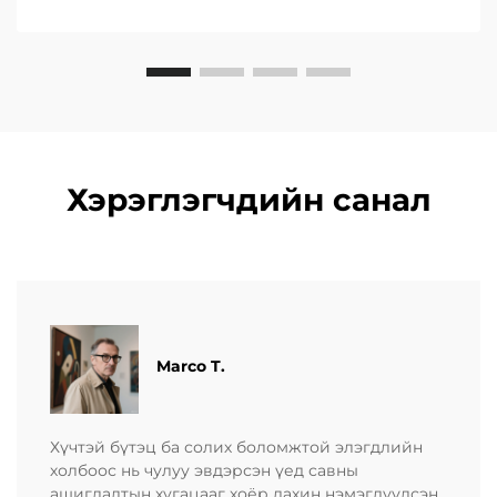
Хэрэглэгчдийн санал
Marco T.
Хүчтэй бүтэц ба солих боломжтой элэгдлийн
холбоос нь чулуу эвдэрсэн үед савны
ашиглалтын хугацааг хоёр дахин нэмэгдүүлсэн.