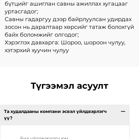
бүтцийг ашиглан савны ажиллах хугацааг
уртасгадог;
Савны гадаргуу дээр байрлуулсан удирдах
зосон нь даралтаар хөрсийг татаж болохгүй
байх боломжийг олгодог;
Хэрэглэх давхарга: Шороо, шороон чулуу,
хэтэрхий хуучин чулуу
Түгээмэл асуулт
Та худалдааны компани эсвэл үйлдвэрлэгч
үү?
Бид үйлдвэрлэгч юм.