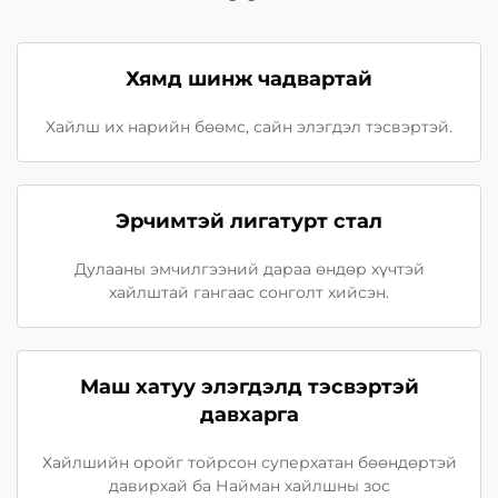
Хямд шинж чадвартай
Хайлш их нарийн бөөмс, сайн элэгдэл тэсвэртэй.
Эрчимтэй лигатурт стал
Дулааны эмчилгээний дараа өндөр хүчтэй
хайлштай гангаас сонголт хийсэн.
Маш хатуу элэгдэлд тэсвэртэй
давхарга
Хайлшийн оройг тойрсон суперхатан бөөндөртэй
давирхай ба Найман хайлшны зос