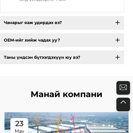
Чанарыг яаж удирдах вэ?
OEM-ийг хийж чадах уу?
Таны үндсэн бүтээгдэхүүн юу вэ?
Манай компани
23
May