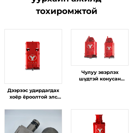
тохиромжтой
Чулуу эвэрлэх
шүдтэй конусан
болон шулуун
Дээрээс удирдагдах
эвэрлэх сав
хоёр ёроолтой элс
хуулж авах сав