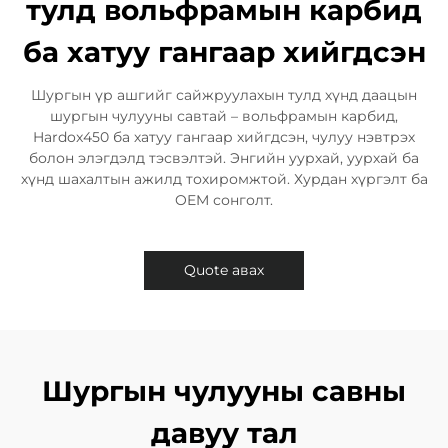
тулд вольфрамын карбид
ба хатуу гангаар хийгдсэн
Шургын үр ашгийг сайжруулахын тулд хүнд даацын
шургын чулууны савтай – вольфрамын карбид,
Hardox450 ба хатуу гангаар хийгдсэн, чулуу нэвтрэх
болон элэгдэлд тэсвэлтэй. Энгийн уурхай, уурхай ба
хүнд шахалтын ажилд тохиромжтой. Хурдан хүргэлт ба
OEM сонголт.​
Quote авах
Шургын чулууны савны
давуу тал