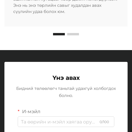
Энэ нь энэ төрлийн савыг худалдан авах
сүүлийн удаа болох юм.
Үнэ авах
Бидний төлөөлөгч таньтай удахгүй холбогдох
болно.
И-мэйл
0/100