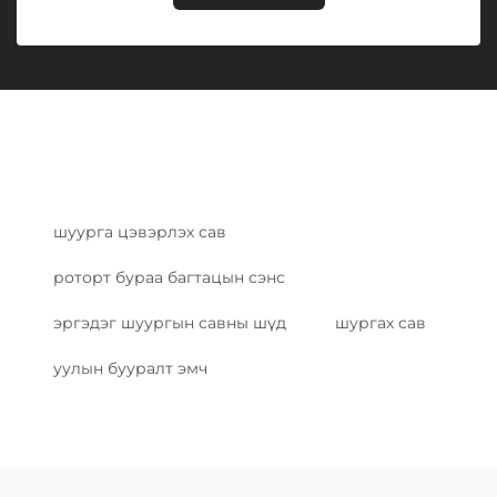
шуурга цэвэрлэх сав
роторт бураа багтацын сэнс
эргэдэг шуургын савны шүд
шургах сав
уулын бууралт эмч