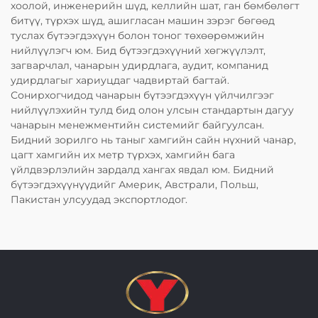
хоолой, инженерийн шүд, келлийн шат, ган бөмбөлөгт
битүү, түрхэх шүд, ашигласан машин зэрэг бөгөөд
туслах бүтээгдэхүүн болон тоног төхөөрөмжийн
нийлүүлэгч юм. Бид бүтээгдэхүүний хөгжүүлэлт,
загварчлал, чанарын удирдлага, аудит, компанид
удирдлагыг хариуцдаг чадвиртай багтай.
Сонирхогчидод чанарын бүтээгдэхүүн үйлчилгээг
нийлүүлэхийн тулд бид олон улсын стандартын дагуу
чанарын менежментийн системийг байгуулсан.
Бидний зорилго нь таныг хамгийн сайн нүхний чанар,
цагт хамгийн их метр түрхэх, хамгийн бага
үйлдвэрлэлийн зардалд хангах явдал юм. Бидний
бүтээгдэхүүнүүдийг Америк, Австрали, Польш,
Пакистан улсуудад экспортлодог.