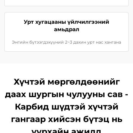
Урт хугацааны үйлчилгээний
амьдрал
Энгийн бүтээгдэхүүний 2~3 дахин урт нас хангана
Хүчтэй мөргөлдөөнийг
даах шургын чулууны сав -
Карбид шүдтэй хүчтэй
гангаар хийсэн бүтэц нь
уурхайн ажилд