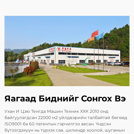
Яагаад Биднийг Сонгох Вэ
Ухан И Цзю Тенгда Машин Техник ХХК 2010 онд
байгуулагдсан 22000 м2 үйлдвэрийн талбайтай бөгөөд
ISO9001 ба 60 патентын гэрчилгээ авсан. Үндсэн
бүтээгдэхүүн нь түрхэх сав, цилиндр хоолой, шугамын