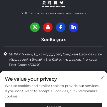
YIJUE-г сонгох нь амжилт сонгох хуваар
Холбогдох
бНХАУ, Ухань, Дунсиху дүүрэг, Сандиан Дэсиюань аж
үйлдвэрийн бүсийн 3-р байр, 4-р давхар, 1-р хэсэг
Post Code: 430040
8618971664820
We value your privacy
8618971664820
We use cookies and similar tools to provide our services.
[email protected]
If you don't want to accept all cookies, click Personalize
cookies.
Зохиогчийн эрх © Wuhan Yi Jue Tengda Machinery Co., LTD