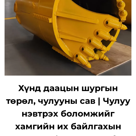
Хүнд даацын шургын
төрөл, чулууны сав | Чулуу
нэвтрэх боломжийг
хамгийн их байлгахын