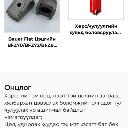
Хөрс/чулуулгийн
хувьд боловсруулалт
хийх шүдтэй нээлттэй
Bauer Flat Цэцгийн
төрлийн бурхины сав
BFZ70/BFZ72/BFZ80
өвчний замирах
эрдэнэ, бурлах
шувууханы цэцгүүд
Онцлог
Хөрсний том орц, нээлттэй цөлийн загвар,
хялбархан цэвэрлэх боломжийг олгодог тул
чулуулах үр ашигмал байдлыг
нэмэгдүүлдэг;
Цөл, удирдах хуудас гэх мэт хэсэгт бат бөх