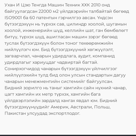
Ухан И Цзю Тенгда Машин Техник ХХК 2010 онд
байгуулагдсан 22000 м2 үйлдвэрийн талбайтай бөгөөд
ISO9001 ба 60 патентын гэрчилгээ авсан. Үндсэн
бүтээгдэхүүн нь түрхэх сав, цилиндр хоолой, шугамын
хоолой, инженерийн шүд, келлийн шат, ган бөмбөлөгт
битүү, түрхэх шүд, ашигласан машин зэрэг бөгөөд
туслах бүтээгдэхүүн болон тоног төхөөрөмжийн
нийлүүлэгч юм. Бид бүтээгдэхүүний хөгжүүлэлт,
загварчлал, чанарын удирдлага, аудит, компанид
удирдлагыг хариуцдаг чадвиртай багтай.
Сонирхогчидод чанарын бүтээгдэхүүн үйлчилгээг
нийлүүлэхийн тулд бид олон улсын стандартын дагуу
чанарын менежментийн системийг байгуулсан.
Бидний зорилго нь таныг хамгийн сайн нүхний чанар,
цагт хамгийн их метр түрхэх, хамгийн бага
үйлдвэрлэлийн зардалд хангах явдал юм. Бидний
бүтээгдэхүүнүүдийг Америк, Австрали, Польш,
Пакистан улсуудад экспортлодог.