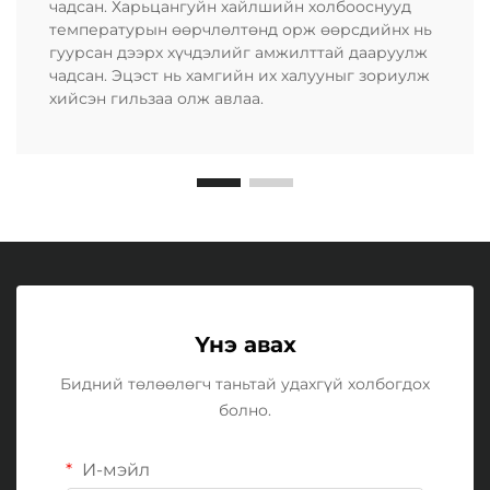
чадсан. Харьцангуйн хайлшийн холбооснууд
температурын өөрчлөлтөнд орж өөрсдийнх нь
гуурсан дээрх хүчдэлийг амжилттай дааруулж
чадсан. Эцэст нь хамгийн их халууныг зориулж
хийсэн гильзаа олж авлаа.
Үнэ авах
Бидний төлөөлөгч таньтай удахгүй холбогдох
болно.
И-мэйл