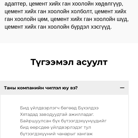
адаптер, цемент хийх ган хоолойн хөдөлгүүр,
цемент хийх ган хоолойн холболт, цемент хийх
ган хоолойн цөм, цемент хийх ган хоолойн шүд,
цемент хийх ган хоолойн бүрдэл хэсгүүд.
Түгээмэл асуулт
Таны компанийн чиглэл юу вэ?
Бид үйлдвэрлэгч бөгөөд Бүхэлдээ
Хятадад заводуудтай ажилладаг.
Байршуулсан бүх бүтээгдэхүүнүүдийг
бид өөрсдөө үйлдвэрлэдэг тул
бүтээгдэхүүний чанарыг хангаж