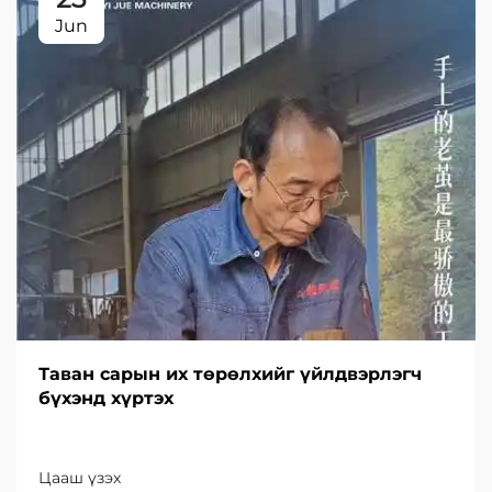
Jun
Таван сарын их төрөлхийг үйлдвэрлэгч
бүхэнд хүртэх
Цааш үзэх