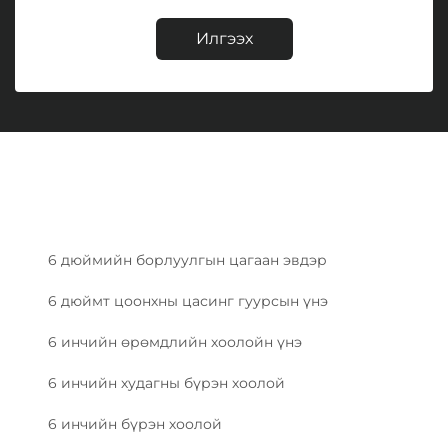
Илгээх
6 дюймийн борлуулгын цагаан эвдэр
6 дюймт цоонхны цасинг гуурсын үнэ
6 инчийн өрөмдлийн хоолойн үнэ
6 инчийн худагны бүрэн хоолой
6 инчийн бүрэн хоолой