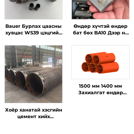
Bauer Бурлах цаасны
Өндөр хүчтэй өндөр
хувцас WS39 цэцгийн
бат бөх BA10 Дээр нь
үзүүлэлтэй
зээрэнцүүд
фундаментын
зээрэнцүүдийн сав
ажилын хэрэгслүүд
Суурь хийх үед
дэгдэх хэсгүүд
1500 мм 1400 мм
Захиалгат өндөр
нүүрстөрөгчтэй ган
эргэдэг шахуурга
Хоёр ханатай хэсгийн
төхөөрөмж Шахуурга
цемент хийх
ашиглан бетон хийх
шахуурга Тогтвортой
шахуурга
бетон хийх шахуурга