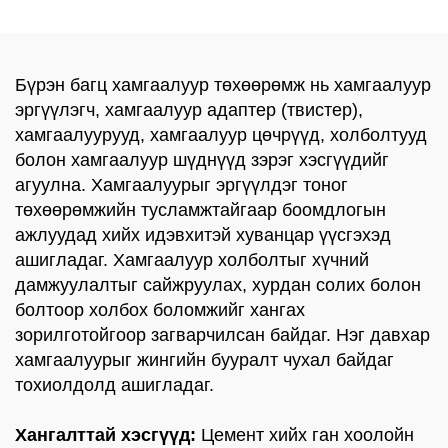
Бүрэн багц хамгаалуур төхөөрөмж нь хамгаалуур
эргүүлэгч, хамгаалуур адаптер (твистер),
хамгаалуурууд, хамгаалуур цөчрүүд, холболтууд
болон хамгаалуур шүднүүд зэрэг хэсгүүдийг
агуулна. Хамгаалуурыг эргүүлдэг тоног
төхөөрөмжийн тусламжтайгаар боомдлогын
ажлуудад хийх идэвхитэй хуванцар үүсгэхэд
ашигладаг. Хамгаалуур холболтыг хүчний
дамжуулалтыг сайжруулах, хурдан солих болон
болтоор холбох боломжийг хангах
зорилготойгоор загварчилсан байдаг. Нэг давхар
хамгаалуурыг жингийн бууралт чухал байдаг
тохиолдолд ашигладаг.
Хангалттай хэсгүүд:
Цемент хийх ган хоолойн