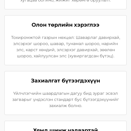
хугацаа богино, жижиг хөрөнгө оруулалт.
Олон төрлийн хэрэглээ
Тохиромжтой газрын нөхцөл: Шаварлаг давирхай,
элсэрхэг шороо, шавар, тунамал шороо, нарийн
элс, карст хөндий, элсэрхэг давирхай, зөөлөн
шороо, хайлуулсан элс (хувиргагдсан бүтэц).
Захиалгат бүтээгдэхүүн
Үйлчлэгчийн шаардлагын дагуу бид зураг эсвэл
загварыг үндэслэн стандарт бус бүтээгдэхүүнийг
захиалж болно.
Хямд шинж чадвартай