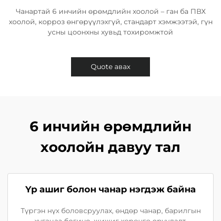
Чанартай 6 инчийн өрөмдлийн хоолой – ган ба ПВХ
хоолой, корроз өнгөрүүлэхгүй, стандарт хэмжээтэй, гүн
усны цоонхны хувьд тохиромжтой
Quote авах
6 инчийн өрөмдлийн
хоолойн давуу тал
Үр ашиг болон чанар нэгдэж байна
Түргэн нүх боловсруулах, өндөр чанар, барилгын