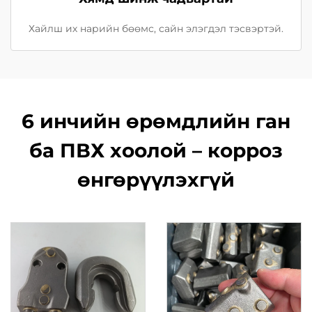
Хайлш их нарийн бөөмс, сайн элэгдэл тэсвэртэй.
6 инчийн өрөмдлийн ган
ба ПВХ хоолой – корроз
өнгөрүүлэхгүй