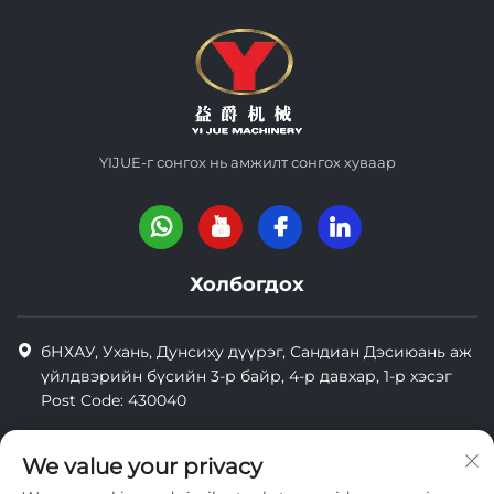
YIJUE-г сонгох нь амжилт сонгох хуваар
Холбогдох
бНХАУ, Ухань, Дунсиху дүүрэг, Сандиан Дэсиюань аж
үйлдвэрийн бүсийн 3-р байр, 4-р давхар, 1-р хэсэг
Post Code: 430040
8618971664820
We value your privacy
8618971664820