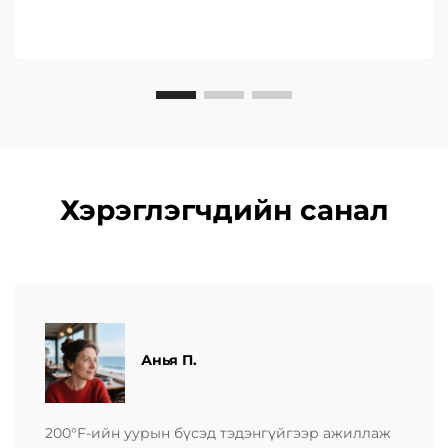
Хэрэглэгчдийн санал
Анья П.
200°F-ийн уурын бүсэд тэдэнгүйгээр ажиллаж