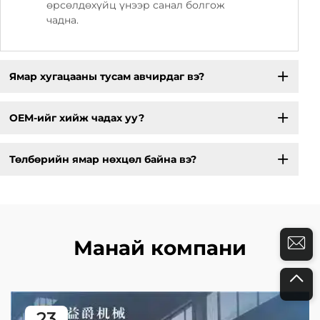
өрсөлдөхүйц үнээр санал болгож
чадна.
Ямар хугацааны тусам авчирдаг вэ?
OEM-ийг хийж чадах уу?
Төлбөрийн ямар нөхцөл байна вэ?
Манай компани
23