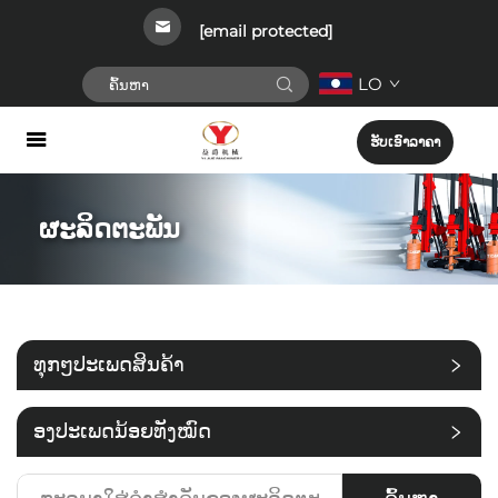
[email protected]
LO
ຮັບເອົາລາຄາ
ຜະລິດຕະພັນ
ທຸກໆປະເພດສິນຄ້າ
່ອງປະເພດນ້ອຍທັງໝົດ