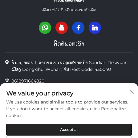
ເລືອກ YIJUE, ເລືອກຄວາມສຳເລັດ
ຕິດຕໍ່ພວກເຮົາ
ຊັ້ນ 4, ໜ່ວຍ 1, ອາຄານ 3, ເຂດອຸດສາຫະກຳ Sandian Desiyuan,
ເມືອງ Dongxihu, Wuhan, ຈີນ Post Code: 430040
8618971664820
8618971664820
We value your privacy
We use cookies and similar tools to provide our services.
[email protected]
If you don't want to accept all cookies, click Personalize
cookies.
ສະຫງວນລິຂະສິດ © Wuhan Yi Jue Tengda Machinery Co., LTD
Accept all
ຄວາມເປັນສ່ວນຕົວ