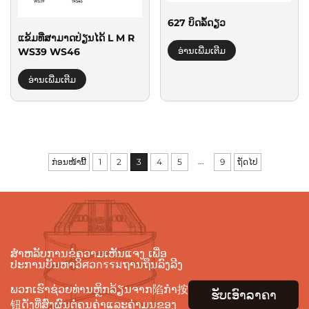
627 ບິດລໍ້ດຽວ
ແຂ້ມທີ່ສາມາດປ່ຽນໄດ້ L M R
ອ່ານເພີ່ມເຕີມ
WS39 WS46
ອ່ານເພີ່ມເຕີມ
...
ກ່ອນໜ້ານີ້
1
2
3
4
5
9
ຖັດໄປ
ສຳຫລັບການຂໍຄວາມເຫັນແຈງ ເພື່ອ
ປະການບັນຫາວິศວกรรมຖານຖຶນລົງລີງ
ພວກເຮົາຊ່ວຍທ່ານຫຼິກລ້ຽນຈາກ陷ກຳ按
ຮັບເອົາລາຄາ
钮ດັ່ງທີ່ສົ່ງຜົນຕໍ່ຄຸນຄ່າແລະຄ່າມູນຂອງ