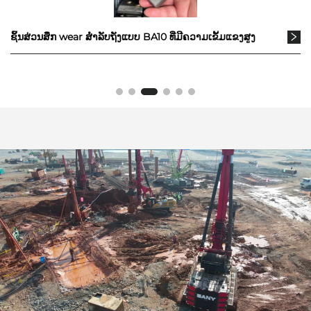
ຊິ້ນສ່ວນສຶກ wear ສໍາລັບຖັງແບບ BA10 ທີ່ມີຄວາມເຂັ້ມແຂງສູງ