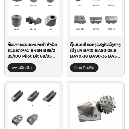
ຫົວເຈາະແບບຄາບາຍດ໌ ສໍາລັບ
ຊິ້ນສ່ວນສຶກຂອງແຮງຕັດລົງທາງ
ກະບອກເຈາະ B43H B85/2
ເທິງ ບາ BA10 BA50-26.5
85/100 Pilot Bit 68/95
BA70-38 BA90-35 BA55-
C30
22 BA90-42 ສຳລັບກະບອກ
ສູບ
ອ່ານເພີ່ມເຕີມ
ອ່ານເພີ່ມເຕີມ