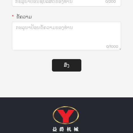
0/200
ຂໍ້ຄວາມ
0/1000
ສົ່ງ