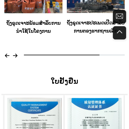
ຖັງຂຸດເຈາະປະເພດເປີດສຳລັບ
ຖັງຂຸດເຈາະພ້ອມສຳລັບການ
ການຕອງຮາກຖານເລິກ
ນຳໃຊ້ໃນໂຄງການ
ໃບຢັ້ງຢືນ