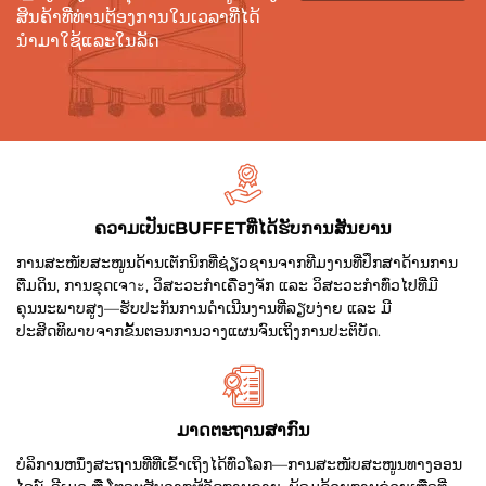
ສິນຄ້າທີ່ທ່ານຕ້ອງການໃນເວລາທີ່ໄດ້
ນຳມາໃຊ້ແລະໃນລັດ
ຄວາມເປັນເBUFFETທີ່ໄດ້ຮັບການສັນຍານ
ການສະໜັບສະໜູນດ້ານເຕັກນິກທີ່ຊ່ຽວຊານຈາກທີມງານທີ່ປຶກສາດ້ານການ
ຕື່ມດິນ, ການຂຸດເຈาะ, ວິສະວະກຳເຄື່ອງຈັກ ແລະ ວິສະວະກຳທົ່ວໄປທີ່ມີ
ຄຸນນະພາບສູງ—ຮັບປະກັນການດຳເນີນງານທີ່ລຽບງ່າຍ ແລະ ມີ
ປະສິດທິພາບຈາກຂັ້ນຕອນການວາງແຜນຈົນເຖິງການປະຕິບັດ.
ມາດຕະຖານສາກົນ
ບໍລິການຫນຶ່ງສະຖານທີ່ທີ່ເຂົ້າເຖິງໄດ້ທົ່ວໂລກ—ການສະໜັບສະໜູນທາງອອນ