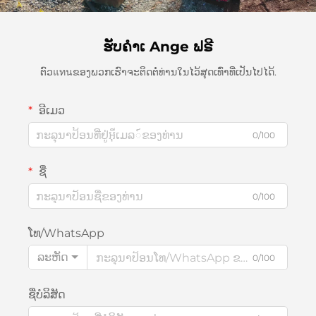
ຮັບຄຳເ Ange ຟຣີ
ຕົວแทนຂອງພວກເຮົາຈະຕິດຕໍ່ທ່ານໃນໄວ້ສຸດເທົ່າທີ່ເປັນໄປໄດ້.
ອີເມວ
0/100
ຊື່
0/100
ໂທ/WhatsApp
ລະຫັດ
0/100
ຊື່ບໍລິສັດ