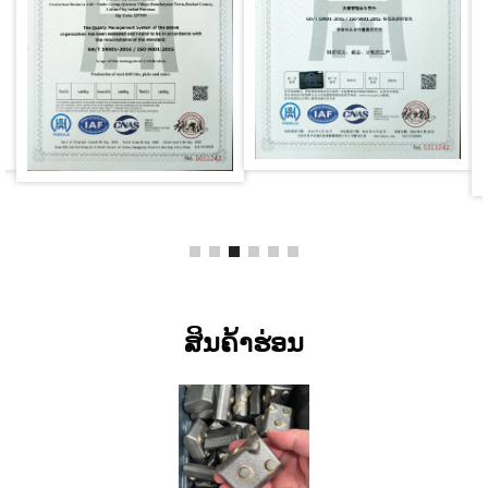
ສິນຄ້າຮ່ອນ