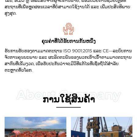
ໄລນ໌, ອີເມວ ຫຼື ໂທລະສັບຈາກຜູ້ຈັດການຂາຍ, ພ້ອມດ້ວຍການຊ່ວຍເຫຼືອທີ່
ສະຖານທີ່ເພື່ອຫຼຸດຜ່ອນເວລາທີ່ບໍ່ສາມາດໃຊ້ງານໄດ້ ແລະ ເພີ່ມປະສິດທິພາບ
ສູງສຸດ.
ຄຸນຄ່າທີ່ໄດ້ຮັບການກັນຫນຶ່ງ
ຮັບການຮັບຮອງຕາມມາດຕະຖານ ISO 9001:2015 ແລະ CE—ລະບົບການ
ຈັດການຄຸນນະພາບ ແລະ ຜະລິດຕະພັນຂອງພວກເຮົາເຂົ້າຕາມມາດຕະຖານ
ສາກົນທີ່ເຂັ້ມງວດ, ເພື່ອຮັບປະກັນວ່າຈະມີວິທີແກ້ໄຂທີ່ເຊື່ອຖືໄດ້ສຳລັບ
ຕະຫຼາດທົ່ວໂລກ.
ການໃຊ້ສິນຄ້າ