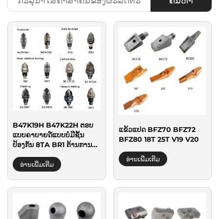
ຄົ້ນຫາ
B47K19H B47K22H ຕອບ
ແຂ້ວແປດ BFZ70 BFZ72
ແບບຄາບາຍດ໌ແບບບໍ່ມີຊັ້ນ
BFZ80 18T 25T V19 V20
ປ້ອງກັນ 8TA BR1 ຕ້ານການ
ສຶກເສຍດ Carbine dots
ອ່ານເພີ່ມເຕີມ
20Z Cladding 60-26KF
ອ່ານເພີ່ມເຕີມ
KRT 60-30NX 60-12T22
ການເຊື່ອມດ້ວຍສຸຍສາຍ 60-
28K 60-14T24 M01