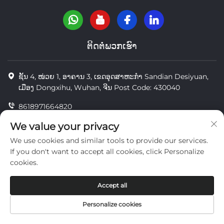
ຕິດຕໍ່ພວກເຮົາ
ຊັ້ນ 4, ໜ່ວຍ 1, ອາຄານ 3, ເຂດອຸດສາຫະກຳ Sandian Desiyuan,
ເມືອງ Dongxihu, Wuhan, ຈີນ Post Code: 430040
8618971664820
8618971664820
We value your privacy
We use cookies and similar tools to provide our services.
[email protected]
If you don't want to accept all cookies, click Personalize
cookies.
ສະຫງວນລິຂະສິດ © Wuhan Yi Jue Tengda Machinery Co., LTD
Accept all
ຄວາມເປັນສ່ວນຕົວ
Personalize cookies