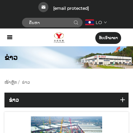
[email protected]
LO
ຮັບເອົາລາຄາ
ຂ່າວ
ໜ້າຫຼັກ
/
ຂ່າວ
ຂ່າວ