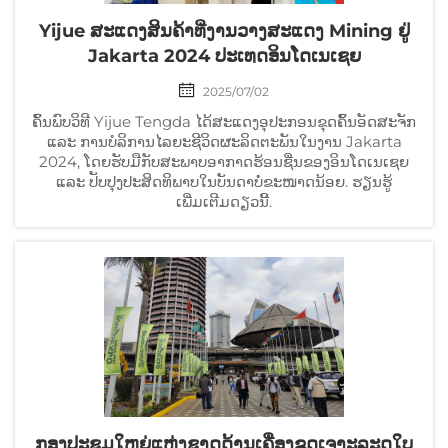
Yijue ສະແດງສິນຄ້າທີ່ງານວາງສະແດງ Mining ຢູ່
Jakarta 2024 ປະເທດອິນໂດເນເຊຍ
2025/07/02
ຄົ້ນພົບວິທີ Yijue Tengda ໄດ້ສະແດງອຸປະກອນຂຸດຄົ້ນອັດສະຈັກ
ແລະ ການບໍລິການໄລຍະຊີວິດຜະລິດຕະພັນໃນງານ Jakarta
2024, ໂດຍຮັບມືກັບສະພາບອາກາດຮ້ອນຊື່ນຂອງອິນໂດເນເຊຍ
ແລະ ປັບປຸງປະສິດທິພາບໃນບັນດາບໍ່ຂະໜາດນ້ອຍ. ຮຽນຮູ້
ເພີ່ມເຕີມດຽວນີ້.
ກອງປະຊຸມໃຫຍ່ແຫ່ງຊາດດ້ານເຄື່ອງຂຸດເຈາະລະດູໃບ