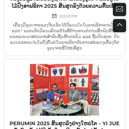
ໄມ້ປົ່ງອາຟຣິກາ 2025 ສິ້ນສຸດລົງດ້ວຍຄວາມຕື້ນເຕັ້ນ
2025/07/18
ເຄື່ອງມືຂຸດເຈາະຂອງຈີນເຮັດໄດ້ດີແນວໃດໃນອາຟຣິກາຕາເວັນ
ອອກ? ພວກເຮົາມີແນວຄິດແກ້ໄຂທີ່ຕ້ານທານຕໍ່ການສຶກພັນທີ່ຖືກ
ອອກແບບມາສະເພາະສຳລັບຊັ້ນຫີນກະຕັມ ແລະ ຊັ້ນດິນຊາຍ. ດິນ
ແດນນະຄອນໄນໂຣບີ່ງຕົ້ນຕໍໃນອາຟຣິກາກັບການສະແດງເຄື່ອງຈັກ
ຂຸດເຈາະທີ່ໃຫຍ່ທີ່ສຸດ
PERUMIN 2025 ສິ້ນສຸດລົງຢ່າງໃຫຍ່ໂຕ – YI JUE