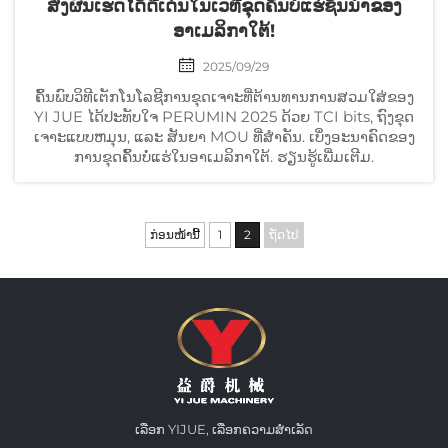
ສົ່ງຜົນເຮັດໄດ້ດີເດັ່ນໃນເວທີຂຸດຄົ້ນບໍ່ແຮ່ຊັ້ນນໍາຂອງ
ອາເມລິກາໃຕ້!
2025/09/29
ຄົ້ນພົບວິທີເຕັກໂນໂລຊີການຂຸດເຈາະທີ່ຕ້ານທານການສວມໃສ່ຂອງ
YI JUE ໄດ້ປະທັບໃຈ PERUMIN 2025 ດ້ວຍ TCI bits, ຖົງຂຸດ
ເຈາະແບບຫມຸນ, ແລະ ສັນຍາ MOU ທີ່ສຳຄັນ. ເບິ່ງອະນາຄົດຂອງ
ການຂຸດຄົ້ນບໍ່ແຮ່ໃນອາເມລິກາໃຕ້. ຮຽນຮູ້ເພີ່ມເຕີມ.
ກ່ອນໜ້ານີ້
1
2
ຖັດໄປ
ເລືອກ YIJUE, ເລືອກຄວາມສຳເລັດ