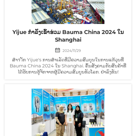
Yijue ກຳລັງເຂົ້າຮ່ວມ Bauma China 2024 ໃນ
Shanghai
2024/11/29
ສຳรวັກ Yijue's ການສຳເລັດທີ່ມີຄວາມສົມບູນໃນການແກ້ວຸນທີ່
Bauma China 2024 ໃນ Shanghai. ຄົ້ນສັງຄາມກັບສິນຄ້າທີ່
ໄດ້ຮັບການຮູ້ຈັກຈາກຜູ້ມີຄວາມສົມບູນທັ่ວໂລກ. ຢ່າລົງທັນ!