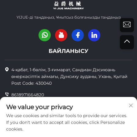
YIJUE-ді таңдаңыз, Ұмытсыз болғанызды таңдаңыз
БАЙЛАНЫСУ
4-қабат, 1-бөлім, 3-ғимарат, Сандиан Дэсиюань
өнеркәсіптік аймағы, Дунсиху ауданы, Ухань, Қытай
Post Code: 430040
8618971664820
8618971664820
We value your privacy
We use cookies and similar tools to provide our services.
[email protected]
If you don't want to accept all cookies, click Personalize
cookies.