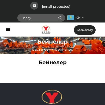
[email protected]
KK
Баға сұрау
Бейнелер
Басты бет
>
Бейнелер
Бейнелер