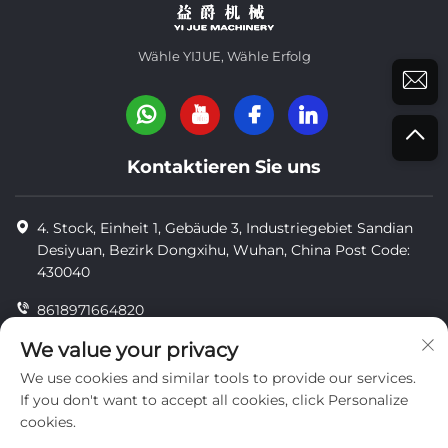
Wähle YIJUE, Wähle Erfolg
Kontaktieren Sie uns
4. Stock, Einheit 1, Gebäude 3, Industriegebiet Sandian
Desiyuan, Bezirk Dongxihu, Wuhan, China Post Code:
430040
8618971664820
8618971664820
We value your privacy
We use cookies and similar tools to provide our services.
[email protected]
If you don't want to accept all cookies, click Personalize
cookies.