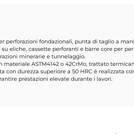
 per perforazioni fondazionali, punta di taglio a m
su eliche, cassette perforanti e barre core per perf
strazioni minerarie e tunnelaggio.
ato in materiale ASTM4142 o 42CrMo, trattato term
unta con durezza superiore a 50 HRC è realizzata c
rantire prestazioni elevate durante i lavori.