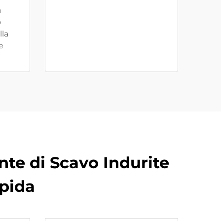
a
o
lla
e
nte di Scavo Indurite
apida