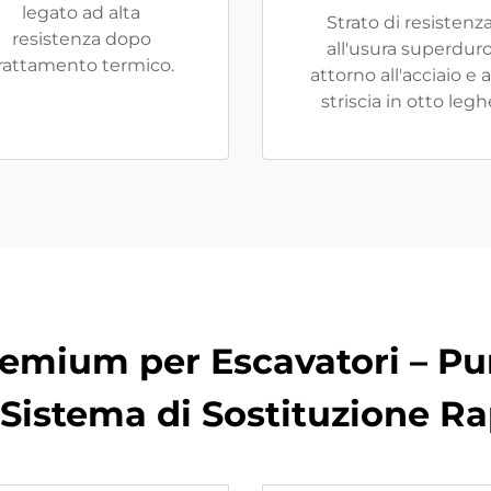
legato ad alta
Strato di resistenz
resistenza dopo
all'usura superdur
rattamento termico.
attorno all'acciaio e a
striscia in otto legh
remium per Escavatori – Pu
Sistema di Sostituzione R