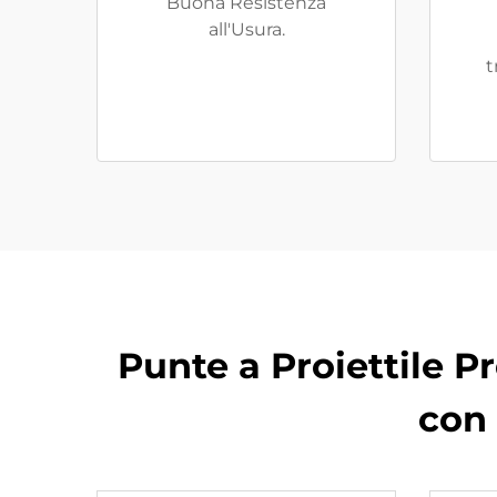
Buona Resistenza
all'Usura.
t
Punte a Proiettile P
con 