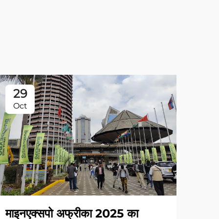
29
1
Oct
Au
माइनएक्सपो अफ्रीका 2025 का