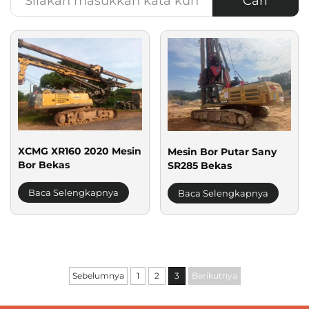
Cari
XCMG XR160 2020 Mesin
Mesin Bor Putar Sany
Bor Bekas
SR285 Bekas
Baca Selengkapnya
Baca Selengkapnya
Sebelumnya
1
2
3
Berikutnya