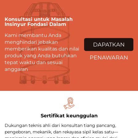
Konsultasi untuk Masalah
Insinyur Fondasi Dalam
Kami membantu Anda
menghindari jebakan
DAPATKAN
memberikan kualitas dan nilai
produk yang Anda butuhkan
PENAWARAN
tepat waktu dan sesuai
anggaran
Sertifikat keunggulan
Dukungan teknis ahli dari konsultan tiang pancang,
pengeboran, mekanik, dan rekayasa sipil kelas satu—