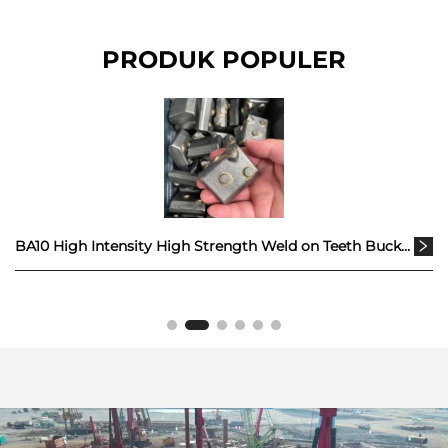
PRODUK POPULER
BA10 High Intensity High Strength Weld on Teeth Bucket Bagian Pengganti Casing Foundation Wear