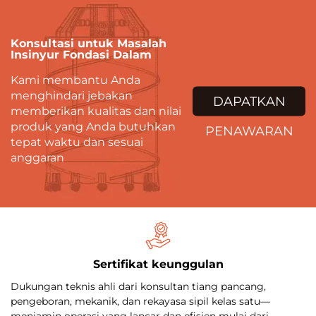
Konsultasi untuk Masalah
Insinyur Fondasi Dalam
Kami membantu Anda
menghindari jebakan
DAPATKAN
memberikan kualitas dan nilai
produk yang Anda butuhkan
PENAWARAN
tepat waktu dan sesuai
anggaran
Sertifikat keunggulan
Dukungan teknis ahli dari konsultan tiang pancang,
pengeboran, mekanik, dan rekayasa sipil kelas satu—
menjamin operasi yang lancar dan efisien mulai dari