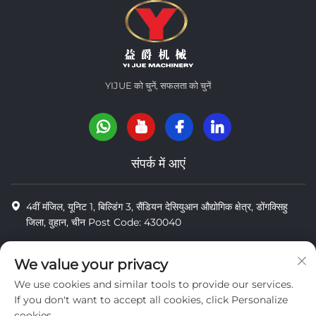
YIJUE को चुनें, सफलता को चुनें
संपर्क में आएं
4वीं मंजिल, यूनिट 1, बिल्डिंग 3, सैंडियन देसियुआन औद्योगिक क्षेत्र, डोंगक्सिहु
जिला, वुहान, चीन Post Code: 430040
8618971664820
We value your privacy
8618971664820
We use cookies and similar tools to provide our services.
[email protected]
If you don't want to accept all cookies, click Personalize
cookies.