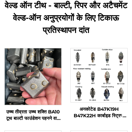
वेल्ड ऑन टीथ - बाल्टी, रिपर और अटैचमेंट
वेल्ड-ऑन अनुप्रयोगों के लिए टिकाऊ
प्रतिस्थापन दांत
अनकोटेड B47K19H
उच्च तीव्रता उच्च शक्ति BA10
B47K22H कार्बाइड स्ट्रिप्स
टूथ बाल्टी फाउंडेशन पहनने वाले
8TA BR1 घिसने के लिए वेल्डिंग
भागों पर वेल्ड करना केसिंग के
कार्बाइड डॉट्स 20Z क्लैडिंग
लिए