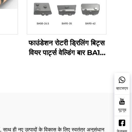
फाउंडेशन रोटरी ड्रिलिंग बिट्स
वियर पार्ट्स वेल्डिंग बार BA10
BA50-26.5 BA70-38
BA90-35 BA55-22
BA90-42 केसिंग बैरल के
व्हाटसएप
लिए
यूट्यूब
 साथ ही नए उत्पादों के विकास के लिए स्वतंत्र अनुसंधान
फेसबुक