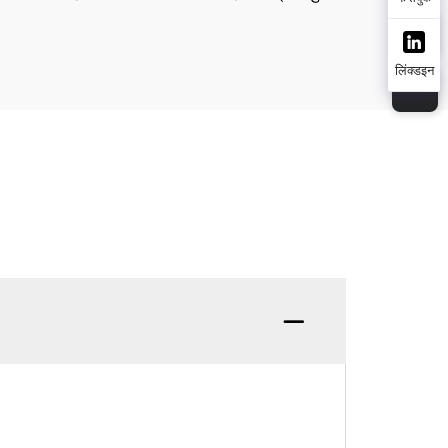
लिंक्डइन