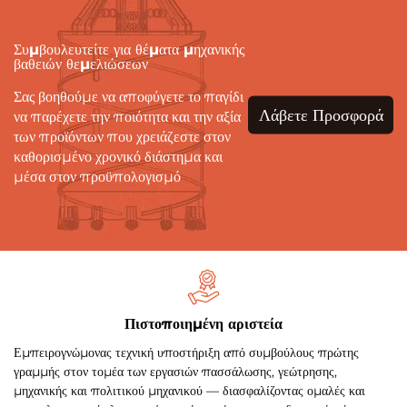
Συμβουλευτείτε για θέματα μηχανικής
βαθειών θεμελιώσεων
Σας βοηθούμε να αποφύγετε το παγίδι
Λάβετε Προσφορά
να παρέχετε την ποιότητα και την αξία
των προϊόντων που χρειάζεστε στον
καθορισμένο χρονικό διάστημα και
μέσα στον προϋπολογισμό
Πιστοποιημένη αριστεία
Εμπειρογνώμονας τεχνική υποστήριξη από συμβούλους πρώτης
γραμμής στον τομέα των εργασιών πασσάλωσης, γεώτρησης,
μηχανικής και πολιτικού μηχανικού — διασφαλίζοντας ομαλές και