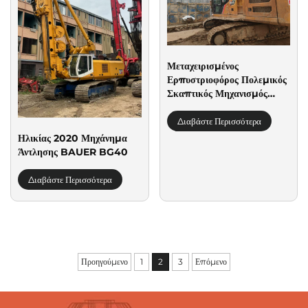
Μεταχειρισμένος
Ερπυστριοφόρος Πολεμικός
Σκαπτικός Μηχανισμός
Sany SR185 2022
Διαβάστε Περισσότερα
Ηλικίας 2020 Μηχάνημα
Άντλησης BAUER BG40
Διαβάστε Περισσότερα
Προηγούμενο
1
2
3
Επόμενο