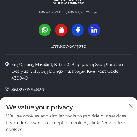
Επιλέξτε YIJUE, Επιλέξτε Επιτυχία
Επικοινωνήστε
4ος Όροφος, Μονάδα 1, Κτίριο 3, Βιομηχανική Ζώνη Sandian
Desiyuan, Περιοχή Dongxihu, Γουχάν, Κίνα Post Code:
430040
8618971664820
8618971664820
We value your privacy
[email protected]
We use cookies and similar tools to provide our services.
If you don't want to accept all cookies, click Personalize
cookies.
Πνευματικά δικαιώματα © Wuhan Yi Jue Tengda Machinery Co.,