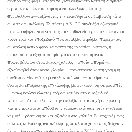
σκληρό τους φιλμ μπορεί να γίνει εύθραυστο κατά τη διάρκεια
θερμικών κύκλων σε κορεσμένα αλκαλικά-αλατούχα
περιβάλλοντα—αυξάνοντας την ευαισθησία σε διάβρωση κάτω
από την επικάλυψη. Το σύστημα 3LPE συνδυάζει εξωτερικό
στρώμα υψηλής πυκνότητας πολυαιθυλενίου με πολυολεφινικό
κολλητικό και εποξειδικό πρωτοβάθμιο στρώμα, παρέχοντας
αποτελεσματικό φράγμα έναντι της υγρασίας· ωστόσο, η
απόδοσή του εξαρτάται κρίσιμα από τη διεπιφάνεια
πρωτοβάθμιου στρώματος–χάλυβα, η οποία μπορεί να
εξασθενηθεί όταν ιόντα χλωρίου μεταναστεύσουν στη γραμμή
σύνδεσης. Μια νεότερη εναλλακτική λύση—το υβριδικό
σύστημα εποξειδικής επικάλυψης με συγκόλληση σε ρουμπέρ
—ενσωματώνει ελαστομερή σωματίδια στο εποξειδικό
μήτρωμα. Αυτό βελτιώνει την ευελιξία, την αντοχή σε κρούση
και την ικανότητα απόσβεσης τάσεων, ενώ διατηρεί την ισχυρή
χημική πρόσφυση του εποξειδίου στο χάλυβα. Επιταχυνόμενες
δοκιμές καθοδικής αποκόλλησης σε αλατούχο έδαφος δείχνουν
ότι η υβριδική επικάλυψη αντέχει έως και 30% μεγαλύτερο