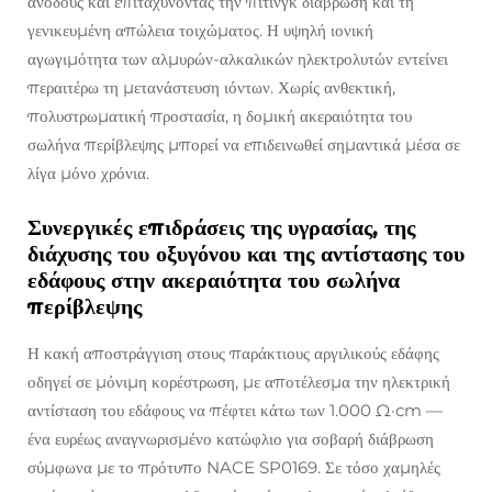
ανόδους και επιταχύνοντας την πιτινγκ διάβρωση και τη
γενικευμένη απώλεια τοιχώματος. Η υψηλή ιονική
αγωγιμότητα των αλμυρών-αλκαλικών ηλεκτρολυτών εντείνει
περαιτέρω τη μετανάστευση ιόντων. Χωρίς ανθεκτική,
πολυστρωματική προστασία, η δομική ακεραιότητα του
σωλήνα περίβλεψης μπορεί να επιδεινωθεί σημαντικά μέσα σε
λίγα μόνο χρόνια.
Συνεργικές επιδράσεις της υγρασίας, της
διάχυσης του οξυγόνου και της αντίστασης του
εδάφους στην ακεραιότητα του σωλήνα
περίβλεψης
Η κακή αποστράγγιση στους παράκτιους αργιλικούς εδάφης
οδηγεί σε μόνιμη κορέστρωση, με αποτέλεσμα την ηλεκτρική
αντίσταση του εδάφους να πέφτει κάτω των 1.000 Ω·cm —
ένα ευρέως αναγνωρισμένο κατώφλιο για σοβαρή διάβρωση
σύμφωνα με το πρότυπο NACE SP0169. Σε τόσο χαμηλές