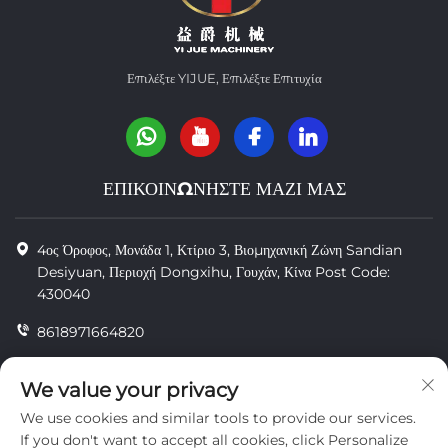
Επιλέξτε YIJUE, Επιλέξτε Επιτυχία
ΕΠΙΚΟΙΝΩΝΗΣΤΕ ΜΑΖΙ ΜΑΣ
4ος Όροφος, Μονάδα 1, Κτίριο 3, Βιομηχανική Ζώνη Sandian
Desiyuan, Περιοχή Dongxihu, Γουχάν, Κίνα Post Code:
430040
8618971664820
8618971664820
We value your privacy
[email protected]
We use cookies and similar tools to provide our services.
If you don't want to accept all cookies, click Personalize