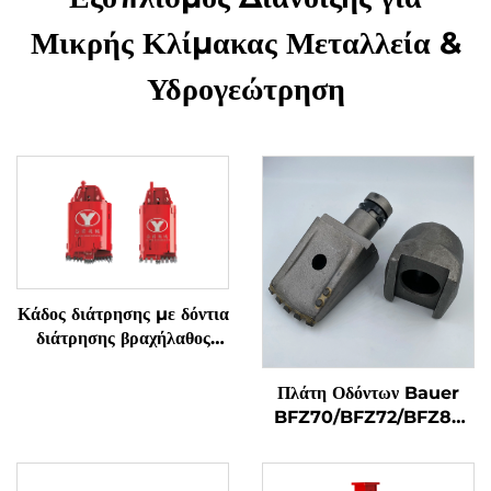
Μικρής Κλίμακας Μεταλλεία &
Υδρογεώτρηση
Κάδος διάτρησης με δόντια
διάτρησης βραχήλαθος
κωνικά & ευθεία
Πλάτη Οδόντων Bauer
BFZ70/BFZ72/BFZ80
για Τρύπες Γης και
Διαμόρφωσης Γηπεδού
Ροτατιβά Εργαλεία