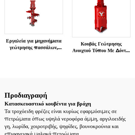
Εξαγωγής Οδόντων
Εργαλεία για μηχανήματα
Κουβάς Γεώτρησης
γεώτρησης πασσάλων,
Ανοιχτού Τύπου Με Δόντια
ατράκτια για σκληρούς
Για Έδαφος/Πέτρωμα
βράχους (βράχος & έδαφος)
Προδιαγραφή
Κατασκευαστικό κουβέντα για βράχη
Τα τροχόειδη φρέζες είναι κυρίως εφαρμόσιμες σε
πετρώματα όπως υψηλά νεροφόρα άμμη, αργιλοειδής
γη, λωρίδα, χοιροτριβής, ψηφίδες, βουνοκρούνια και
επιφανειακά μαλακά πετρώματα.